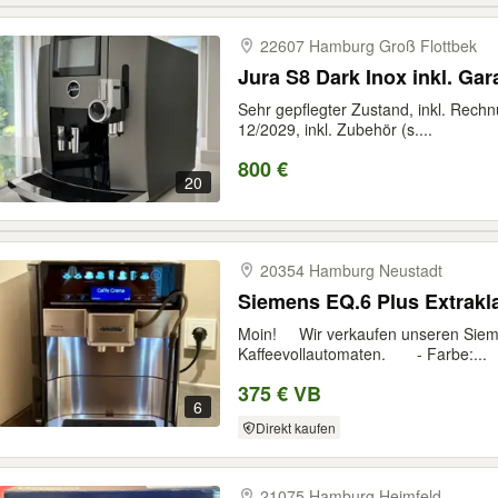
22607 Hamburg Groß Flottbek
Jura S8 Dark Inox inkl. Gar
Sehr gepflegter Zustand, inkl. Rech
12/2029, inkl. Zubehör (s....
800 €
20
20354 Hamburg Neustadt
Siemens EQ.6 Plus Extrakl
Moin! Wir verkaufen unseren Sieme
Kaffeevollautomaten. - Farbe:...
375 € VB
6
Direkt kaufen
21075 Hamburg Heimfeld