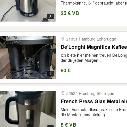
Thermokanne. ☕️ * gebraucht, aber in
25 € VB
8
21031 Hamburg Lohbrügge
De'Longhi Magnifica Kaffe
Ich biete hier meinen treuen De'Long
der dir jeden Morgen...
80 €
7
22525 Hamburg Stellingen
French Press Glas Metal e
Moin. Verkaufe diese praktische Fren
die Mentallummantelung...
8 € VB