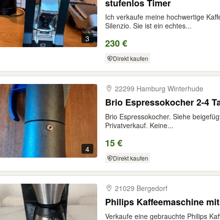
stufenlos Timer
Ich verkaufe meine hochwertige Kaf
Silenzio. Sie ist ein echtes...
3
230 €
Direkt kaufen
22299 Hamburg Winterhude
Brio Espressokocher 2-4 T
Brio Espressokocher. Siehe beigefügt
Privatverkauf. Keine...
15 €
4
Direkt kaufen
21029 Bergedorf
Philips Kaffeemaschine m
Verkaufe eine gebrauchte Philips Kaf