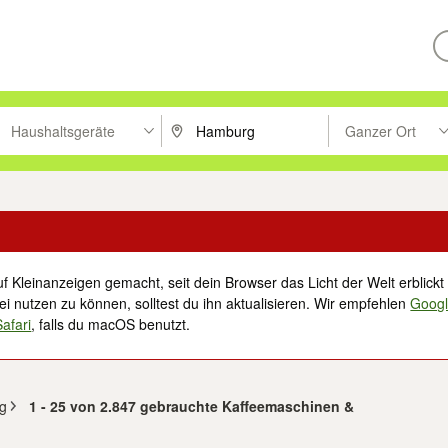
Haushaltsgeräte
Ganzer Ort
ken um zu suchen, oder Vorschläge mit den Pfeiltasten nach oben/unt
PLZ oder Ort eingeben. Eingabetaste drücke
Suche im Umkreis 
f Kleinanzeigen gemacht, seit dein Browser das Licht der Welt erblickt 
i nutzen zu können, solltest du ihn aktualisieren. Wir empfehlen
Goog
Safari
, falls du macOS benutzt.
g
1 - 25 von 2.847 gebrauchte Kaffeemaschinen &