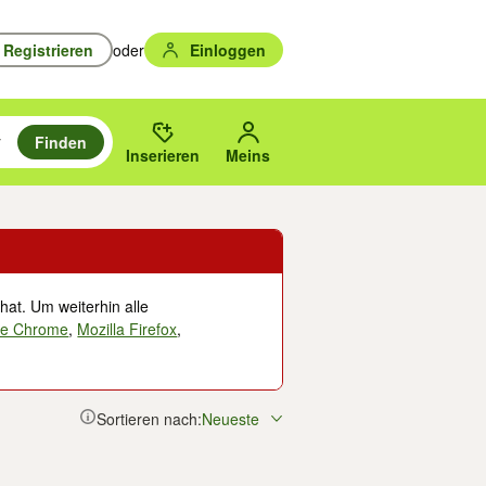
Registrieren
oder
Einloggen
Finden
en durchsuchen und mit Eingabetaste auswählen.
n um zu suchen, oder Vorschläge mit den Pfeiltasten nach oben/unten
des gewählten Orts oder PLZ.
Inserieren
Meins
hat. Um weiterhin alle
le Chrome
,
Mozilla Firefox
,
Sortieren nach:
Neueste