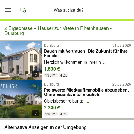
Start
2 Ergebnisse –
Häuser zur Miete in Rheinhausen -
Duisburg
Merkliste
Duisburg
31.07.2026
Bauen mit Vertrauen: Die Zukunft für Ihre
Familie
Nachrichten
Herzlich willkommen in Ihrer h
...
1.600 €
Anzeige aufgeben
7
135 m²
4 Zi.
Duisburg
25.07.2026
Preiswerte Mietkaufimmobilie abzugeben.
Ohne Eigenkapital möglich.
Objektbeschreibung:
...
2.340 €
7
136 m²
4 Zi.
Alternative Anzeigen in der Umgebung