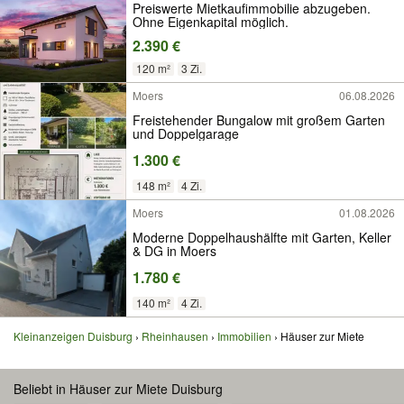
Preiswerte Mietkaufimmobilie abzugeben.
Ohne Eigenkapital möglich.
2.390 €
120 m²
3 Zi.
Moers
06.08.2026
Freistehender Bungalow mit großem Garten
und Doppelgarage
1.300 €
148 m²
4 Zi.
Moers
01.08.2026
Moderne Doppelhaushälfte mit Garten, Keller
& DG in Moers
1.780 €
140 m²
4 Zi.
Kleinanzeigen Duisburg
Rheinhausen
Immobilien
Häuser zur Miete
Beliebt in Häuser zur Miete Duisburg