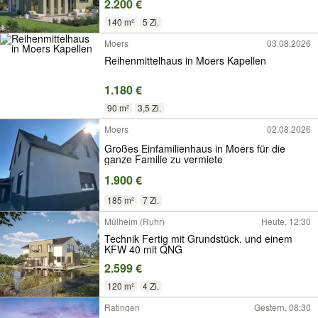
2.200 €
140 m²
5 Zi.
Moers
03.08.2026
Reihenmittelhaus in Moers Kapellen
1.180 €
90 m²
3,5 Zi.
Moers
02.08.2026
Großes Einfamilienhaus in Moers für die
ganze Familie zu vermiete
1.900 €
185 m²
7 Zi.
Mülheim (Ruhr)
Heute, 12:30
Technik Fertig mit Grundstück. und einem
KFW 40 mit QNG
2.599 €
120 m²
4 Zi.
Ratingen
Gestern, 08:30