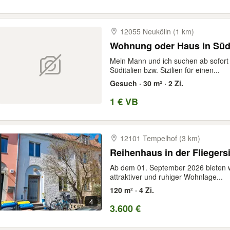
12055 Neukölln (1 km)
Wohnung oder Haus in Südit
Mein Mann und ich suchen ab sofort
Süditalien bzw. Sizilien für einen...
Gesuch · 30 m² · 2 Zi.
1 € VB
12101 Tempelhof (3 km)
Reihenhaus in der Fliegers
Ab dem 01. September 2026 bieten w
attraktiver und ruhiger Wohnlage...
120 m² · 4 Zi.
4
3.600 €