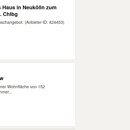
aus in Neukölln zum
. Chlbg
auschangebot. (Anbieter-ID: 424453)
ow
einer Wohnfläche von 152
mmer...