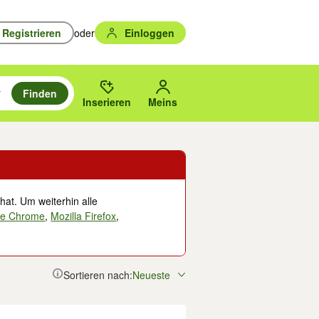
Registrieren
oder
Einloggen
Finden
en durchsuchen und mit Eingabetaste auswählen.
n um zu suchen, oder Vorschläge mit den Pfeiltasten nach oben/unten
des gewählten Orts oder PLZ.
Inserieren
Meins
hat. Um weiterhin alle
le Chrome
,
Mozilla Firefox
,
Sortieren nach:
Neueste