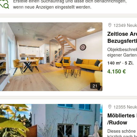
Erstelle einen Suchauftrag und lasse dich benachrichtigen,
wenn neue Anzeigen eingestellt werden.
gebnisse
12349 Neuk
Zeitlose Arc
Bezugsfert
Objektbeschrei
eigener Garten 
140 m² · 5 Zi.
4.150 €
21
12355 Neuk
Möbliertes 
/Rudow
Dieses schöne 
kürzlich nach 