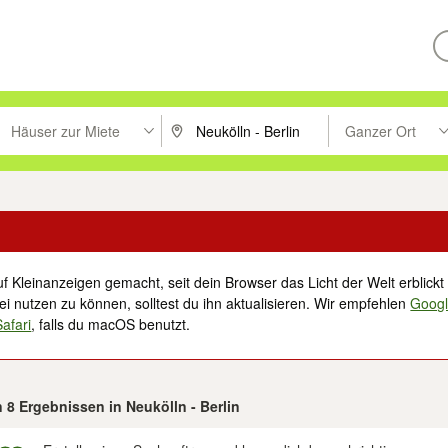
Häuser zur Miete
Ganzer Ort
ken um zu suchen, oder Vorschläge mit den Pfeiltasten nach oben/unt
PLZ oder Ort eingeben. Eingabetaste drücke
Suche im Umkreis 
f Kleinanzeigen gemacht, seit dein Browser das Licht der Welt erblickt 
i nutzen zu können, solltest du ihn aktualisieren. Wir empfehlen
Goog
Safari
, falls du macOS benutzt.
n 8 Ergebnissen in Neukölln - Berlin