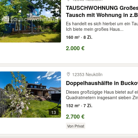
TAUSCHWOHNUNG Großes H
Tausch mit Wohnung in z.B
Es handelt es sich hierbei um ein T
Ich biete mein großes Haus...
160 m² · 8 Zi.
2.000 €
12353 Neukölln
Doppelhaushälfte in Buck
Dieses großzügige Haus bietet auf 
Quadratmetern insgesamt sieben Zi
152 m² · 7 Zi.
13
2.700 €
Von Privat