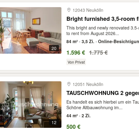
12043 Neukölln
Bright furnished 3,5-room f
This bright and newly renovated 3.5-
to rent from August 2026...
84 m² · 3,5 Zi. · Online-Besichtigu
20
1.596 €
1.775 €
Von Privat
12051 Neukölln
TAUSCHWOHNUNG 2 gegen
Es handelt es sich hierbei um ein T
Schöne Altbauwohnung im...
44 m² · 2 Zi.
12
500 €