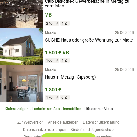
Club Diskothek Gewerbefläche in Merzig zu
vermieten
VB
240 m²
4 Zi.
Merzig
25.06.2026
SUCHE Haus oder große Wohnung zur Miete
1.500 € VB
100 m²
4 Zi.
Merzig
25.06.2026
Haus in Merzig (Gipsberg)
1.800 €
170 m²
5 Zi.
Kleinanzeigen
Losheim am See
Immobilien
Häuser zur Miete
Zur Webversion
Anzeige aufgeben
Datenschutzerklärung
Datenschutzeinstellungen
Kinder- und Jugendschutz
Barrierefreiheitserklärung
Sicherheitslücken melden