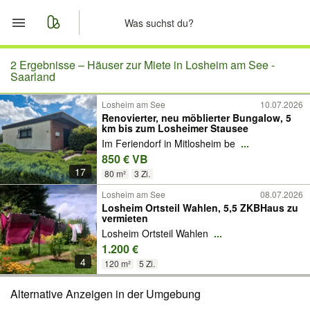
Start
2 Ergebnisse –
Häuser zur Miete in Losheim am See -
Saarland
Merkliste
Losheim am See
10.07.2026
Renovierter, neu möblierter Bungalow, 5
km bis zum Losheimer Stausee
Nachrichten
Im Feriendorf in Mitlosheim be
...
850 € VB
Anzeige aufgeben
17
80 m²
3 Zi.
Losheim am See
08.07.2026
Losheim Ortsteil Wahlen, 5,5 ZKBHaus zu
vermieten
Losheim Ortsteil Wahlen
...
1.200 €
4
120 m²
5 Zi.
Alternative Anzeigen in der Umgebung