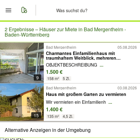
Start
2 Ergebnisse –
Häuser zur Miete in Bad Mergentheim -
Baden-Württemberg
Merkliste
Bad Mergentheim
05.08.2026
Charmantes Einfamilienhaus mit
traumhaftem Weitblick, mehreren
Nachrichten
Terrassen und modernster Haustechnik
OBJEKTBESCHREIBUNG
...
1.500 €
Anzeige aufgeben
9
158 m²
5 Zi.
Bad Mergentheim
03.08.2026
Haus mit großem Garten zu vermieten
Wir vermieten ein Einfamilienh
...
1.400 €
15
135 m²
4,5 Zi.
Alternative Anzeigen in der Umgebung