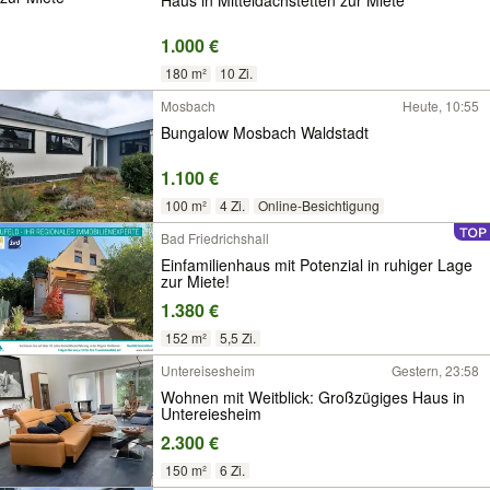
1.000 €
180 m²
10 Zi.
Mosbach
Heute, 10:55
Bungalow Mosbach Waldstadt
1.100 €
100 m²
4 Zi.
Online-Besichtigung
Bad Friedrichshall
Einfamilienhaus mit Potenzial in ruhiger Lage
zur Miete!
1.380 €
152 m²
5,5 Zi.
Untereisesheim
Gestern, 23:58
Wohnen mit Weitblick: Großzügiges Haus in
Untereiesheim
2.300 €
150 m²
6 Zi.