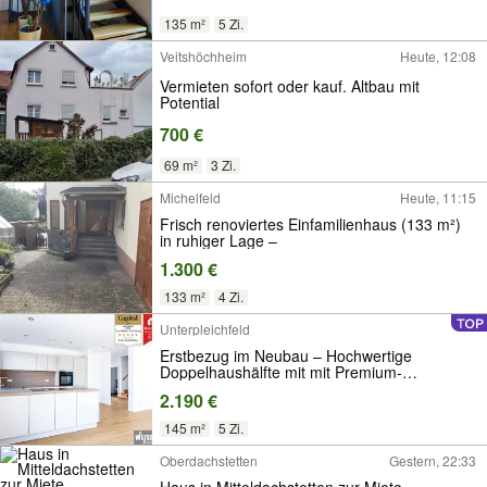
135 m²
5 Zi.
Veitshöchheim
Heute, 12:08
Vermieten sofort oder kauf. Altbau mit
Potential
700 €
69 m²
3 Zi.
Michelfeld
Heute, 11:15
Frisch renoviertes Einfamilienhaus (133 m²)
in ruhiger Lage –
1.300 €
133 m²
4 Zi.
Unterpleichfeld
Erstbezug im Neubau – Hochwertige
Doppelhaushälfte mit mit Premium-
Ausstattung & Garten
2.190 €
145 m²
5 Zi.
Oberdachstetten
Gestern, 22:33
Haus in Mitteldachstetten zur Miete