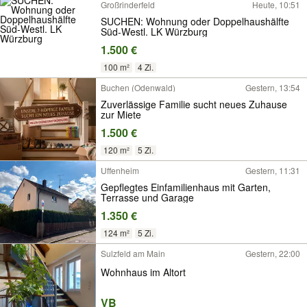
Großrinderfeld
Heute, 10:51
SUCHEN: Wohnung oder Doppelhaushälfte
Süd-Westl. LK Würzburg
1.500 €
100 m²
4 Zi.
Buchen (Odenwald)
Gestern, 13:54
Zuverlässige Familie sucht neues Zuhause
zur Miete
1.500 €
120 m²
5 Zi.
Uffenheim
Gestern, 11:31
Gepflegtes Einfamilienhaus mit Garten,
Terrasse und Garage
1.350 €
124 m²
5 Zi.
Sulzfeld am Main
Gestern, 22:00
Wohnhaus im Altort
VB