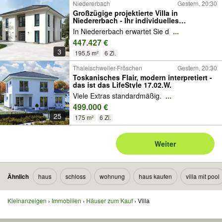
Niedererbach
Gestern, 20:30
Großzügige projektierte Villa in
Niedererbach - Ihr individuelles
Traumhaus
In Niedererbach erwartet Sie d
...
447.427 €
3
195,5 m²
6 Zi.
Thaleischweiler-Fröschen
Gestern, 20:30
Toskanisches Flair, modern interpretiert -
das ist das LifeStyle 17.02.W.
Viele Extras standardmäßig.
...
499.000 €
25
175 m²
6 Zi.
Weiter
Ähnlich
haus
schloss
wohnung
haus kaufen
villa mit pool
Kleinanzeigen
Immobilien
Häuser zum Kauf
Villa