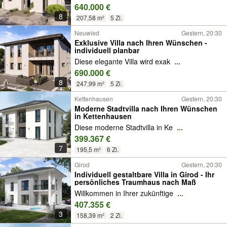
640.000 €
8
207,58 m²
5 Zi.
Neuwied
Gestern, 20:30
Exklusive Villa nach Ihren Wünschen -
individuell planbar
Diese elegante Villa wird exak
...
690.000 €
8
247,99 m²
5 Zi.
Kettenhausen
Gestern, 20:30
Moderne Stadtvilla nach Ihren Wünschen
in Kettenhausen
Diese moderne Stadtvilla in Ke
...
399.367 €
7
195,5 m²
6 Zi.
Girod
Gestern, 20:30
Individuell gestaltbare Villa in Girod - Ihr
persönliches Traumhaus nach Maß
Willkommen in Ihrer zukünftige
...
407.355 €
3
158,39 m²
2 Zi.