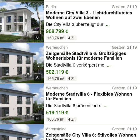
Berlin
Gestern, 21:19
Moderne City Villa 3 - Lichtdurchflutetes
Wohnen auf zwei Ebenen
Die City Villa 3 überzeugt dur
...
908.799 €
6
158,76 m²
4 Zi.
Werneuchen
Gestern, 21:19
Zeitgemäße Stadtvilla 6: Großzügiges
Wohnerlebnis für moderne Familien
Die Stadtvilla 6 verkörpert mo
...
502.119 €
6
166,76 m²
4 Zi.
Werneuchen
Gestern, 21:19
Moderne Stadtvilla 6 - Flexibles Wohnen
für Familien
Die Stadtvilla 6 präsentiert s
...
519.119 €
6
166,76 m²
4 Zi.
Ahrensfelde
Gestern, 21:19
Zeitgemäße City Villa 6: Stilvolles Wohnen
für Familien