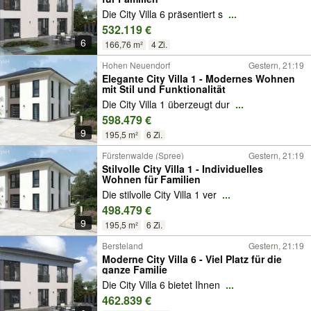
Die City Villa 6 präsentiert s
...
532.119 €
6
166,76 m²
4 Zi.
Hohen Neuendorf
Gestern, 21:19
Elegante City Villa 1 - Modernes Wohnen
mit Stil und Funktionalität
Die City Villa 1 überzeugt dur
...
598.479 €
9
195,5 m²
6 Zi.
Fürstenwalde (Spree)
Gestern, 21:19
Stilvolle City Villa 1 - Individuelles
Wohnen für Familien
Die stilvolle City Villa 1 ver
...
498.479 €
9
195,5 m²
6 Zi.
Bersteland
Gestern, 21:19
Moderne City Villa 6 - Viel Platz für die
ganze Familie
Die City Villa 6 bietet Ihnen
...
462.839 €