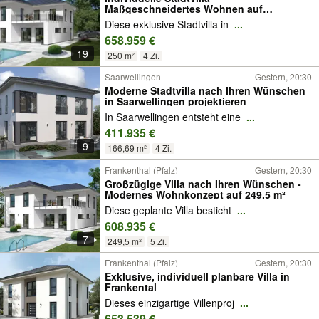
Maßgeschneidertes Wohnen auf
höchstem Niveau
Diese exklusive Stadtvilla in
...
658.959 €
19
250 m²
4 Zi.
Saarwellingen
Gestern, 20:30
Moderne Stadtvilla nach Ihren Wünschen
in Saarwellingen projektieren
In Saarwellingen entsteht eine
...
411.935 €
9
166,69 m²
4 Zi.
Frankenthal (Pfalz)
Gestern, 20:30
Großzügige Villa nach Ihren Wünschen -
Modernes Wohnkonzept auf 249,5 m²
Diese geplante Villa besticht
...
608.935 €
7
249,5 m²
5 Zi.
Frankenthal (Pfalz)
Gestern, 20:30
Exklusive, individuell planbare Villa in
Frankental
Dieses einzigartige Villenproj
...
653.539 €