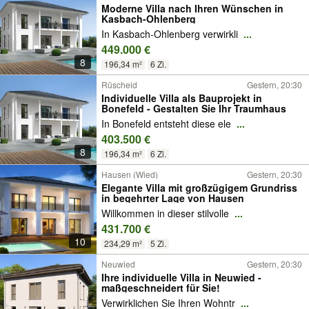
Moderne Villa nach Ihren Wünschen in
Kasbach-Ohlenberg
In Kasbach-Ohlenberg verwirkli
...
449.000 €
8
196,34 m²
6 Zi.
Rüscheid
Gestern, 20:30
Individuelle Villa als Bauprojekt in
Bonefeld - Gestalten Sie Ihr Traumhaus
In Bonefeld entsteht diese ele
...
403.500 €
8
196,34 m²
6 Zi.
Hausen (Wied)
Gestern, 20:30
Elegante Villa mit großzügigem Grundriss
in begehrter Lage von Hausen
Willkommen in dieser stilvolle
...
431.700 €
10
234,29 m²
5 Zi.
Neuwied
Gestern, 20:30
Ihre individuelle Villa in Neuwied -
maßgeschneidert für Sie!
Verwirklichen Sie Ihren Wohntr
...