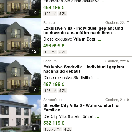
Entdecken Sie diese exklusive
...
469.199 €
12
193 m²
5 Zi.
Bottrop
Gestern, 22:17
Exklusive Villa - Individuell geplant und
hochwertig ausgeführt nach Ihren
Wünschen
Diese exklusive Villa in Bottr
...
498.699 €
12
193 m²
5 Zi.
Bochum
Gestern, 22:16
Exklusive Stadtvilla - Individuell geplant,
nachhaltig gebaut
Diese exklusive Stadtvilla in
...
487.199 €
12
193 m²
5 Zi.
Ahrensfelde
Gestern, 21:19
Stilvolle City Villa 6 - Wohnkomfort für
Familien
Die City Villa 6 steht für zei
...
532.119 €
6
166,76 m²
4 Zi.