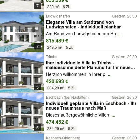
7
220 m²
6 Zi.
Ludwigshafen
Gestern, 20:30
Elegante Villa am Stadtrand von
Ludwigshafen - Individuell planbar
Am Rand von Ludwigshafen am Rh
...
815.489 €
7
249,5 m²
5 Zi.
Trimbs
Gestern, 20:30
Ihre individuelle Villa in Trimbs -
maßgeschneiderte Planung für Ihr neues
Zuhause
Herzlich willkommen in Ihrer p
...
420.693 €
5
234,29 m²
5 Zi.
Eschbach (bei Nastätten)
Gestern, 20:30
Individuell geplante Villa in Eschbach - Ihr
neues Traumhaus nach Maß
Dieses außergewöhnliche Villen
...
474.452 €
5
234,29 m²
5 Zi.
Kasbach-Ohlenberg
Gestern, 20:30