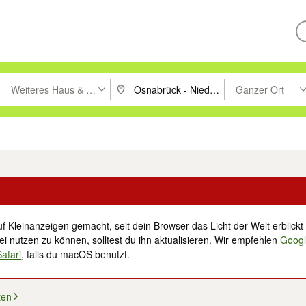
Weiteres Haus & Garten
Ganzer Ort
ken um zu suchen, oder Vorschläge mit den Pfeiltasten nach oben/unt
PLZ oder Ort eingeben. Eingabetaste drücke
Suche im Umkreis 
tronik
Familie, Kind & Baby
Haustiere
Freizeit, Hobby & Nachbarschaft
f Kleinanzeigen gemacht, seit dein Browser das Licht der Welt erblickt 
i nutzen zu können, solltest du ihn aktualisieren. Wir empfehlen
Goog
Safari
, falls du macOS benutzt.
ten