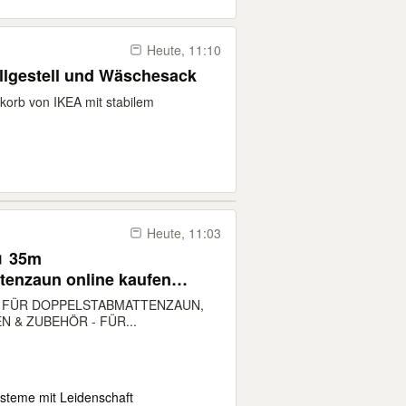
Heute, 11:10
llgestell und Wäschesack
orb von IKEA mit stabilem
Heute, 11:03
 35m
tenzaun online kaufen
tgitterzaun
R FÜR DOPPELSTABMATTENZAUN,
en für Garten Haus
 & ZUBEHÖR - FÜR...
n 35000 x 1630mm (LXH)
teme mit Leidenschaft