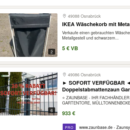
49088 Osnabrück
IKEA Wäschekorb mit Meta
Verkaufe einen gebrauchten Wäschek
Metallgestell und schwarzem...
5 € VB
2
49086 Osnabrück
► SOFORT VERFÜGBAR ◄
Doppelstabmattenzaun Gar
Sichtschutz Drahtzaun Drah
⭐ ZAUNBASE - IHR FACHHÄNDLE
Sichtschutzzaun Zaun kauf
GARTENTORE, MÜLLTONNENBOXEN
Grundstück Hof Metallzau
6
933 €
www.zaunbase.de - Zaunsys
PRO