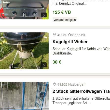
mal benutzt Original...
125 € VB
5
Versand möglich
49086 Osnabrück
Kugelgrill Weber
Schöner Kugelgrill für Kohle von We
Drahtbürste.
30 €
5
49205 Hasbergen
2 Stück Gitterrollwagen Tr
2 Stück sehr gut erhaltene Gitterrol
Transport jeglicher Art....