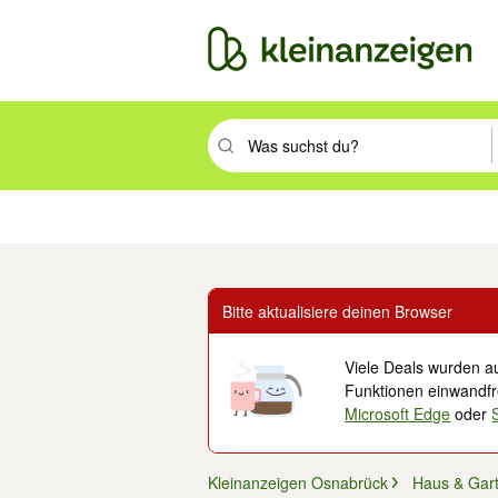
Suchbegriff eingeben. Eingabetaste drüc
Immobilien
Mode & Beauty
Auto, Rad & Boot
Haus & Garten
Jobs
Elek
Bitte aktualisiere deinen Browser
Viele Deals wurden au
Funktionen einwandfre
Microsoft Edge
oder
Kleinanzeigen Osnabrück
Haus & Gar