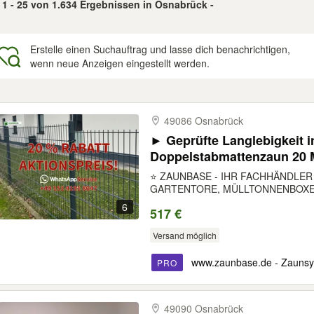
1 - 25 von 1.634 Ergebnissen in Osnabrück -
Erstelle einen Suchauftrag und lasse dich benachrichtigen,
wenn neue Anzeigen eingestellt werden.
gebnisse
49086 Osnabrück
► Geprüfte Langlebigkeit i
Doppelstabmattenzaun 20 M
Gartenzaun mit Tor Zaunp
⭐ ZAUNBASE - IHR FACHHÄNDLE
verzinkt anthrazit Garten
GARTENTORE, MÜLLTONNENBOXEN
6
517 €
Versand möglich
www.zaunbase.de - Zaunsys
PRO
49090 Osnabrück