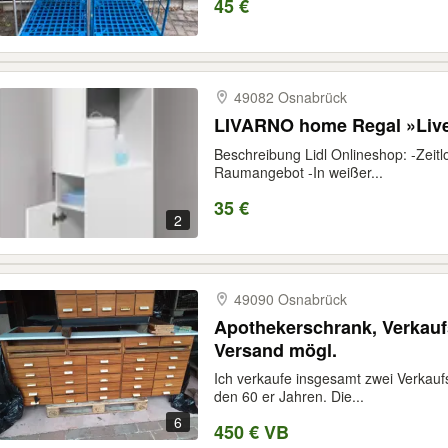
45 €
49082 Osnabrück
LIVARNO home Regal »Liv
Beschreibung Lidl Onlineshop: -Zeitl
Raumangebot -In weißer...
35 €
2
49090 Osnabrück
Apothekerschrank, Verkaufs
Versand mögl.
Ich verkaufe insgesamt zwei Verkauf
den 60 er Jahren. Die...
6
450 € VB