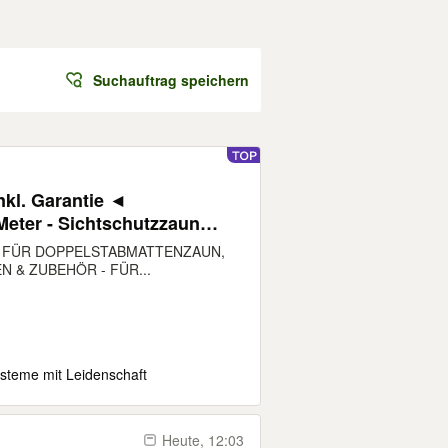
Suchauftrag speichern
nkl. Garantie ◄
eter - Sichtschutzzaun
aket Doppelstabmattenzaun
R FÜR DOPPELSTABMATTENZAUN,
zaun 20000 x 1630mm (LXH)
 & ZUBEHÖR - FÜR...
teme mit Leidenschaft
Heute, 12:03