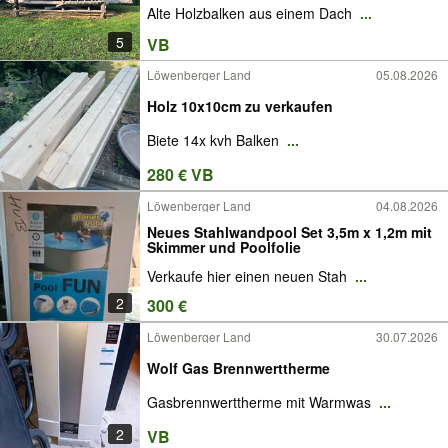
Alte Holzbalken aus einem Dach
...
5
VB
Löwenberger Land
05.08.2026
Holz 10x10cm zu verkaufen
Biete 14x kvh Balken
...
280 € VB
Löwenberger Land
04.08.2026
Neues Stahlwandpool Set 3,5m x 1,2m mit
Skimmer und Poolfolie
Verkaufe hier einen neuen Stah
...
2
300 €
Löwenberger Land
30.07.2026
Wolf Gas Brennwerttherme
Gasbrennwerttherme mit Warmwas
...
2
VB