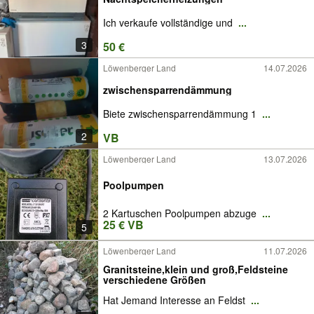
Ich verkaufe vollständige und
...
3
50 €
Löwenberger Land
14.07.2026
zwischensparrendämmung
Biete zwischensparrendämmung 1
...
2
VB
Löwenberger Land
13.07.2026
Poolpumpen
2 Kartuschen Poolpumpen abzuge
...
25 € VB
5
Löwenberger Land
11.07.2026
Granitsteine,klein und groß,Feldsteine
verschiedene Größen
Hat Jemand Interesse an Feldst
...