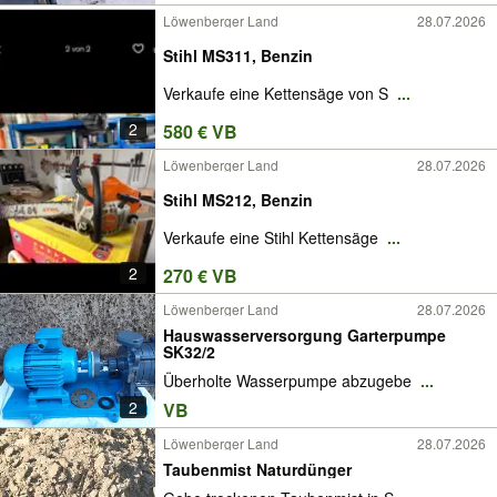
Löwenberger Land
28.07.2026
Stihl MS311, Benzin
Verkaufe eine Kettensäge von S
...
2
580 € VB
Löwenberger Land
28.07.2026
Stihl MS212, Benzin
Verkaufe eine Stihl Kettensäge
...
2
270 € VB
Löwenberger Land
28.07.2026
Hauswasserversorgung Garterpumpe
SK32/2
Überholte Wasserpumpe abzugebe
...
2
VB
Löwenberger Land
28.07.2026
Taubenmist Naturdünger