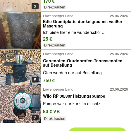
170 €
2
Direkt kaufen
Löwenberger Land
25.06.2026
Edle Granitplatte dunkelgrau mit weißer
Maserung
Ich biete hier eine wunderschö
...
25 €
Direkt kaufen
Löwenberger Land
25.06.2026
Gartenofen-Outdoorofen-Terrassenofen
auf Bestellung
Öfen werden nur auf Bestellung
...
5
750 €
Löwenberger Land
23.06.2026
Wilo RP 30/80r Heizungspumpe
Pumpe war nur kurz im einsatz
...
80 € VB
2
Direkt kaufen