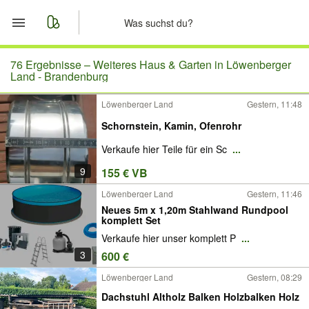
Start
76 Ergebnisse –
Weiteres Haus & Garten in Löwenberger
Land - Brandenburg
Merkliste
Löwenberger Land
Gestern, 11:48
Schornstein, Kamin, Ofenrohr
Nachrichten
Verkaufe hier Teile für ein Sc
...
Anzeige aufgeben
9
155 € VB
Löwenberger Land
Gestern, 11:46
Neues 5m x 1,20m Stahlwand Rundpool
komplett Set
Verkaufe hier unser komplett P
...
3
600 €
Löwenberger Land
Gestern, 08:29
Dachstuhl Altholz Balken Holzbalken Holz