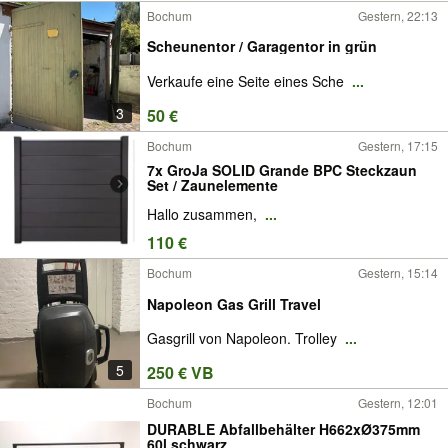
Bochum
Gestern, 22:13
Scheunentor / Garagentor in grün
Verkaufe eine Seite eines Sche
...
3
50 €
Bochum
Gestern, 17:15
7x GroJa SOLID Grande BPC Steckzaun
Set / Zaunelemente
Hallo zusammen,
...
110 €
Bochum
Gestern, 15:14
Napoleon Gas Grill Travel
Gasgrill von Napoleon. Trolley
...
5
250 € VB
Bochum
Gestern, 12:01
DURABLE Abfallbehälter H662xØ375mm
60l schwarz