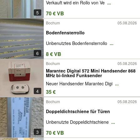
Verkauft wird ein Rollo von Ve
...
5
70 € VB
Bochum
05.08.2026
Bodenfensterrollo
Unbenutztes Bodenfensterrollo
...
6
8 € VB
Bochum
05.08.2026
Marantec Digital 572 Mini Handsender 868
MHz bi-linked Funksender
Neuer Handsender Marantec Digi
...
4
35 €
Bochum
05.08.2026
Doppeldichtschiene für Türen
Unbenutzte Doppeldichtschiene
...
3
70 € VB