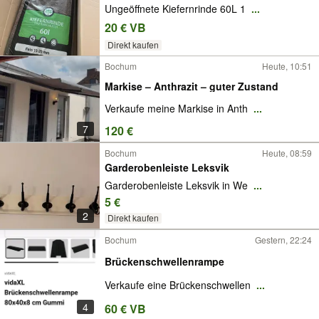
Ungeöffnete Kiefernrinde 60L 1
...
20 € VB
Direkt kaufen
Bochum
Heute, 10:51
Markise – Anthrazit – guter Zustand
Verkaufe meine Markise in Anth
...
7
120 €
Bochum
Heute, 08:59
Garderobenleiste Leksvik
Garderobenleiste Leksvik in We
...
5 €
2
Direkt kaufen
Bochum
Gestern, 22:24
Brückenschwellenrampe
Verkaufe eine Brückenschwellen
...
4
60 € VB