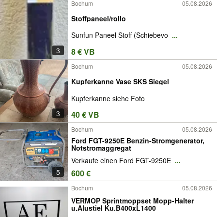
Bochum
05.08.2026
Stoffpaneel/rollo
Sunfun Paneel Stoff (Schiebevo
...
3
8 € VB
Bochum
05.08.2026
Kupferkanne Vase SKS Siegel
Kupferkanne siehe Foto
3
40 € VB
Bochum
05.08.2026
Ford FGT-9250E Benzin-Stromgenerator,
Notstromaggregat
Verkaufe einen Ford FGT-9250E
...
5
600 €
Bochum
05.08.2026
VERMOP Sprintmoppset Mopp-Halter
u.Alustiel Ku.B400xL1400