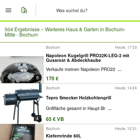
Start
504 Ergebnisse –
Weiteres Haus & Garten in Bochum-
Mitte - Bochum
Merkliste
Bochum
Heute, 17:33
Napoleon Kugelgrill PRO22K-LEG-2 mit
Nachrichten
Gussrost & Abdeckhaube
Verkaufe meinen Napoleon PRO22
...
Anzeige aufgeben
8
170 €
Bochum
Heute, 14:24
Tepro Smocker Holzkohlengrill
Grillfläche gesamt in Haupt-Br
...
4
65 € VB
Bochum
Heute, 12:31
Kiefernrinde 60L