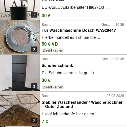
DURABLE Abfallbehälter H662xØ3
...
7
30 €
Bochum
Gestern, 10:39
Tür Waschmaschine Bosch WAS28447
Hierbei handelt es sich um die
...
50 € VB
2
Direkt kaufen
Bochum
Gestern, 08:38
Schuhe schrank
Die Schuhe schrank ist gut in
...
30 €
3
Direkt kaufen
Bochum
05.08.2026
Stabiler Wäscheständer / Wäschetrockner
– Guter Zustand
Hallo! Ich verkaufe hier einen
...
2
7 €