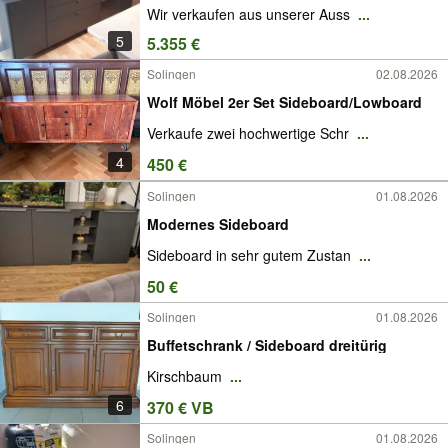
Wir verkaufen aus unserer Auss
...
5
5.355 €
Solingen
02.08.2026
Wolf Möbel 2er Set Sideboard/Lowboard
Verkaufe zwei hochwertige Schr
...
4
450 €
Solingen
01.08.2026
Modernes Sideboard
Sideboard in sehr gutem Zustan
...
50 €
Solingen
01.08.2026
Buffetschrank / Sideboard dreitürig
Kirschbaum
...
6
370 € VB
Solingen
01.08.2026