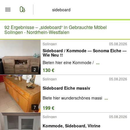
Start
92 Ergebnisse –
„sideboard“ in Gebrauchte Möbel
Solingen - Nordrhein-Westfalen
Merkliste
Solingen
05.08.2026
Sideboard / Kommode — Sonoma Eiche —
Nachrichten
Wie Neu !!
Bieten hier eine Kommode /
...
Anzeige aufgeben
2
130 €
Solingen
05.08.2026
Sideboard Eiche massiv
Biete hier wunderschönes massi
...
7
199 €
Solingen
05.08.2026
Kommode, Sideboard, Vitrine