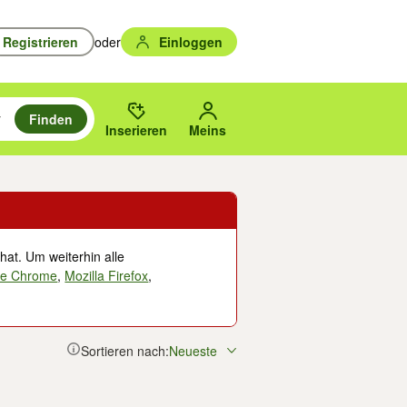
Registrieren
oder
Einloggen
Finden
en durchsuchen und mit Eingabetaste auswählen.
n um zu suchen, oder Vorschläge mit den Pfeiltasten nach oben/unten
des gewählten Orts oder PLZ.
Inserieren
Meins
hat. Um weiterhin alle
le Chrome
,
Mozilla Firefox
,
Sortieren nach:
Neueste