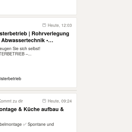
Heute, 12:03
isterbetrieb | Rohrverlegung
 Abwassertechnik •
uinstallation • WC-
ugen Sie sich selbst!
s • Leckageortung
ERBETRIEB –...
sterbetrieb
Kommt zu dir
Heute, 09:24
ntage & Küche aufbau &
elmontage ✅ Spontane und