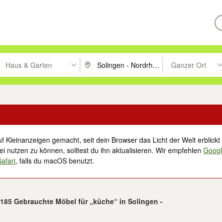
Haus & Garten
Ganzer Ort
ken um zu suchen, oder Vorschläge mit den Pfeiltasten nach oben/unt
PLZ oder Ort eingeben. Eingabetaste drücke
Suche im Umkreis 
f Kleinanzeigen gemacht, seit dein Browser das Licht der Welt erblickt 
i nutzen zu können, solltest du ihn aktualisieren. Wir empfehlen
Goog
Safari
, falls du macOS benutzt.
 185 Gebrauchte Möbel für „küche“ in Solingen -