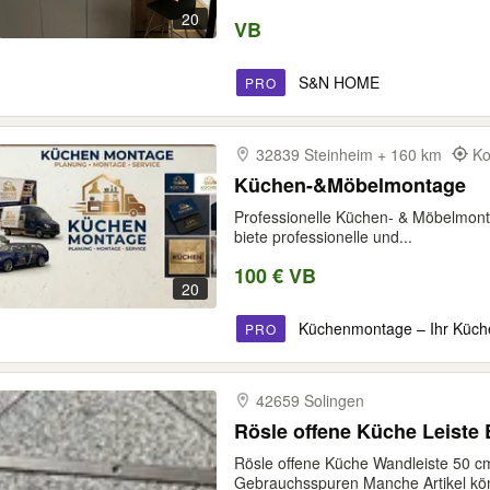
20
VB
S&N HOME
PRO
32839 Steinheim + 160 km
Ko
Küchen-&Möbelmontage
Professionelle Küchen- & Möbelmon
biete professionelle und...
100 € VB
20
Küchenmontage – Ihr Küche
PRO
42659 Solingen
Rösle offene Küche Leiste 
Rösle offene Küche Wandleiste 50 cm
Gebrauchsspuren Manche Artikel kön