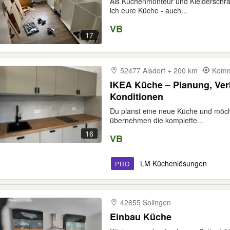
Als Küchenmonteur und Kleiderschran
ich eure Küche - auch...
VB
17
52477 Alsdorf + 200 km
Kommt
IKEA Küche – Planung, Verk
Konditionen
Du planst eine neue Küche und möch
übernehmen die komplette...
16
VB
LM Küchenlösungen
PRO
42655 Solingen
Einbau Küche