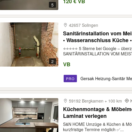
120 € VB
5
42657 Solingen
Sanitärinstallation vom Me
• Wasseranschluss Küche •
Heizungsanschluss • Neuba
⭐⭐⭐⭐⭐ 5 Sterne bei Google – überze
Anschluss • Hausanschlus
SANITÄRINSTALLATION VOM MEIST
2
VB
Gersak Heizung-Sanitär Mei
PRO
59192 Bergkamen + 100 km
Küchenmontage & Möbelmo
Laminat verlegen
S&N HOME Umzüge & Küchen & Möb
kurzfristige Termine möglich ✅...