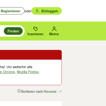
Registrieren
oder
Einloggen
Finden
en durchsuchen und mit Eingabetaste auswählen.
n um zu suchen, oder Vorschläge mit den Pfeiltasten nach oben/unten
des gewählten Orts oder PLZ.
Inserieren
Meins
hat. Um weiterhin alle
le Chrome
,
Mozilla Firefox
,
Sortieren nach:
Neueste