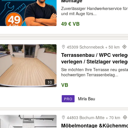
Montage
Zuverlässiger Handwerkerservice fü
und mit Auge fürs...
49 € VB
45309 Schonnebeck + 50 km
Terrassenbau / WPC verlege
verlegen / Stelzlager verleg
Terrassenfliesen verlegen 
Sie möchten Ihre Terrasse neu gesta
hochwertigen Terrassenbelag...
10
VB
Mirla Bau
PRO
44803 Bochum-​Mitte + 70 km
Möbelmontage &Küchenmo