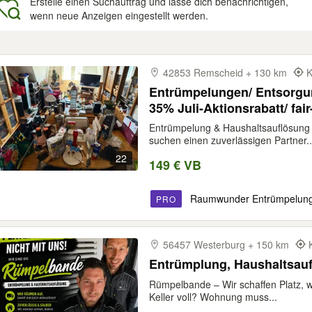
Erstelle einen Suchauftrag und lasse dich benachrichtigen,
wenn neue Anzeigen eingestellt werden.
gebnisse
42853 Remscheid + 130 km
K
Entrümpelungen/ Entsorgu
35% Juli-Aktionsrabatt/ fair
Entrümpelung & Haushaltsauflösun
suchen einen zuverlässigen Partner..
22
149 € VB
Raumwunder Entrümpelun
PRO
56457 Westerburg + 150 km
Entrümplung, Haushaltsauf
Rümpelbande – Wir schaffen Platz, w
Keller voll? Wohnung muss...