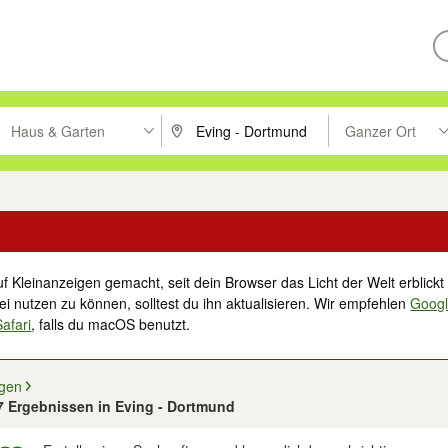
Haus & Garten
Ganzer Ort
ken um zu suchen, oder Vorschläge mit den Pfeiltasten nach oben/unt
PLZ oder Ort eingeben. Eingabetaste drücke
Suche im Umkreis 
f Kleinanzeigen gemacht, seit dein Browser das Licht der Welt erblickt 
i nutzen zu können, solltest du ihn aktualisieren. Wir empfehlen
Goog
Safari
, falls du macOS benutzt.
ngen
07 Ergebnissen in Eving - Dortmund