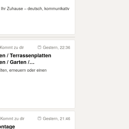
r Ihr Zuhause – deutsch, kommunikativ
Kommt zu dir
Gestern, 22:36
n / Terrassenplatten
en / Garten /
/ Gartenausbau
lten, erneuern oder einen
Kommt zu dir
Gestern, 21:46
ntage