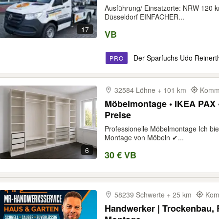
Ausführung/ Einsatzorte: NRW 120 
Düsseldorf EINFACHER...
17
VB
Der Sparfuchs Udo Reinert
PRO
32584 Löhne + 101 km
Kommt
Möbelmontage • IKEA PAX • 
Preise
Professionelle Möbelmontage Ich bie
Montage von Möbeln ✔...
6
30 € VB
58239 Schwerte + 25 km
Komm
Handwerker | Trockenbau, 