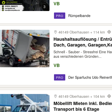
VB
3
Rümpelbande
PRO
46149 Oberhausen + 114 km
Haushaltsauflösung / Entr
Dach, Garagen, Garagen,Ke
Schnell - Sauber - Stressfrei Eine 
aus verschiedenen Gründen...
16
VB
Der Sparfuchs Udo Reinert
PRO
46149 Oberhausen + 104 km
Möbellift Mieten inkl. Bed
Transport bis 6 Etage