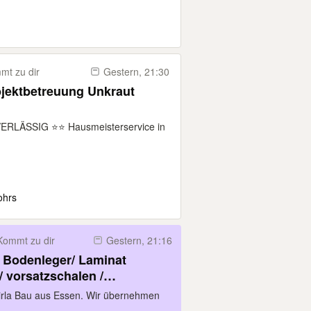
mt zu dir
Gestern, 21:30
jektbetreuung Unkraut
LÄSSIG ⭐️⭐️ Hausmeisterservice in
ohrs
Kommt zu dir
Gestern, 21:16
 Bodenleger/ Laminat
/ vorsatzschalen /
en / Vinyl verlegen /
Mirla Bau aus Essen. Wir übernehmen
ren einbau / Zargen einbauen