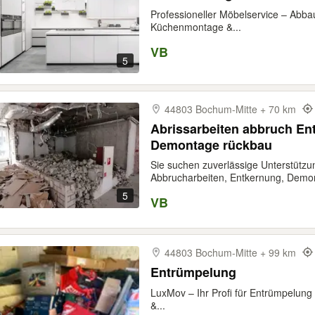
Professioneller Möbelservice – Abba
Küchenmontage &...
VB
5
44803 Bochum-​Mitte + 70 km
Abrissarbeiten abbruch E
Demontage rückbau
Sie suchen zuverlässige Unterstützun
Abbrucharbeiten, Entkernung, Demon
5
VB
44803 Bochum-​Mitte + 99 km
Entrümpelung
LuxMov – Ihr Profi für Entrümpelun
&...