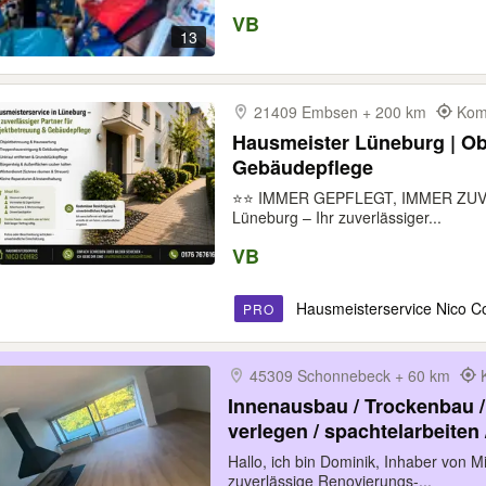
VB
13
21409 Embsen + 200 km
Kom
Hausmeister Lüneburg | Ob
Gebäudepflege
⭐️⭐️ IMMER GEPFLEGT, IMMER ZUVER
Lüneburg – Ihr zuverlässiger...
VB
Hausmeisterservice Nico C
PRO
45309 Schonnebeck + 60 km
Innenausbau / Trockenbau /
verlegen / spachtelarbeiten 
Renovierung / Decke abhäng
Hallo, ich bin Dominik, Inhaber von 
Tapezieren / Streichen / Tü
zuverlässige Renovierungs-...