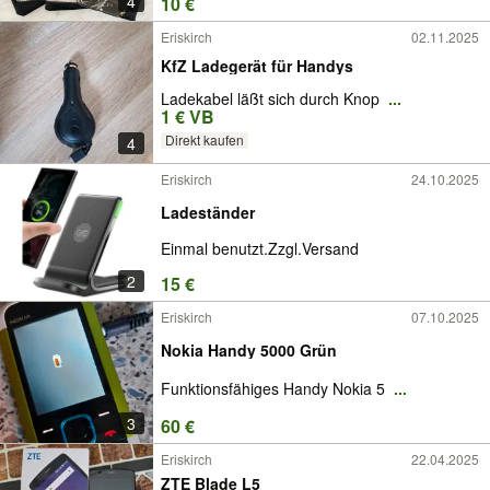
4
10 €
Eriskirch
02.11.2025
KfZ Ladegerät für Handys
Ladekabel läßt sich durch Knop
...
1 € VB
Direkt kaufen
4
Eriskirch
24.10.2025
Ladeständer
Einmal benutzt.Zzgl.Versand
2
15 €
Eriskirch
07.10.2025
Nokia Handy 5000 Grün
Funktionsfähiges Handy Nokia 5
...
3
60 €
Eriskirch
22.04.2025
ZTE Blade L5