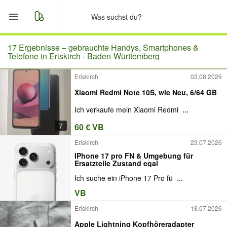
Start
17 Ergebnisse –
gebrauchte Handys, Smartphones &
Telefone in Eriskirch - Baden-Württemberg
Merkliste
Eriskirch
03.08.2026
Xiaomi Redmi Note 10S, wie Neu, 6/64 GB
Nachrichten
Ich verkaufe mein Xiaomi Redmi
...
Anzeige aufgeben
7
60 € VB
Eriskirch
23.07.2026
IPhone 17 pro FN & Umgebung für
Ersatzteile Zustand egal
Ich suche ein iPhone 17 Pro fü
...
VB
Eriskirch
18.07.2026
Apple Lightning Kopfhöreradapter