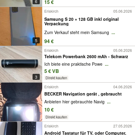
6
15 €
Eriskirch
05.06.2026
Samsung S 20 + 128 GB inkl original
Verpackung
Zum Verkauf steht mein Samsung
...
5
94 €
Eriskirch
05.06.2026
Telekom Powerbank 2600 mAh - Schwarz
Ich biete eine praktische Powe
...
5 € VB
3
Direkt kaufen
Eriskirch
04.06.2026
BECKER Navigation gerät , gebraucht
Anbieten hier gebrauchte Navig
...
10 €
Direkt kaufen
Eriskirch
27.05.2026
Android Tastatur für TV, oder Computer,