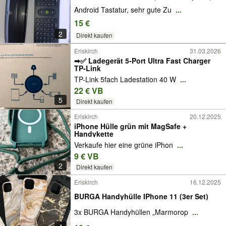
Android Tastatur, sehr gute Zu
...
15 €
2
Direkt kaufen
Eriskirch
31.03.2026
➡✅ Ladegerät 5-Port Ultra Fast Charger
TP-Link
TP-Link 5fach Ladestation 40 W
...
22 € VB
5
Direkt kaufen
Eriskirch
20.12.2025
iPhone Hülle grün mit MagSafe +
Handykette
Verkaufe hier eine grüne iPhon
...
9 € VB
2
Direkt kaufen
Eriskirch
16.12.2025
BURGA Handyhülle IPhone 11 (3er Set)
3x BURGA Handyhüllen „Marmorop
...