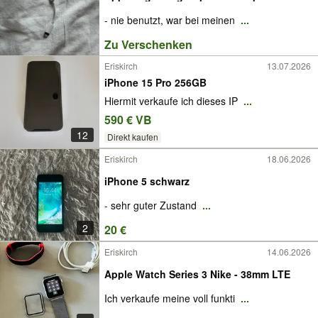
- nie benutzt, war bei meinen
...
Zu Verschenken
Eriskirch
13.07.2026
iPhone 15 Pro 256GB
Hiermit verkaufe ich dieses IP
...
590 € VB
12
Direkt kaufen
Eriskirch
18.06.2026
iPhone 5 schwarz
- sehr guter Zustand
...
2
20 €
Eriskirch
14.06.2026
Apple Watch Series 3 Nike - 38mm LTE
Ich verkaufe meine voll funkti
...