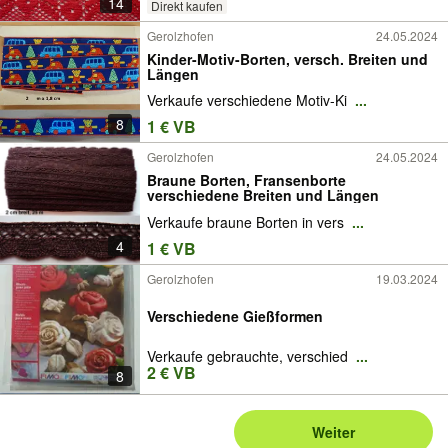
14
Direkt kaufen
Gerolzhofen
24.05.2024
Kinder-Motiv-Borten, versch. Breiten und
Längen
Verkaufe verschiedene Motiv-Ki
...
8
1 € VB
Gerolzhofen
24.05.2024
Braune Borten, Fransenborte
verschiedene Breiten und Längen
Verkaufe braune Borten in vers
...
4
1 € VB
Gerolzhofen
19.03.2024
Verschiedene Gießformen
Verkaufe gebrauchte, verschied
...
2 € VB
8
Weiter