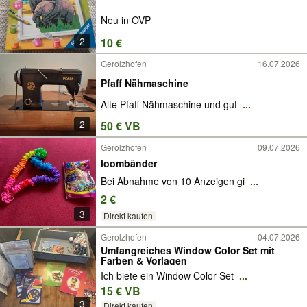
Neu in OVP
2
10 €
Gerolzhofen
16.07.2026
Pfaff Nähmaschine
Alte Pfaff Nähmaschine und gut
...
2
50 € VB
Gerolzhofen
09.07.2026
loombänder
Bei Abnahme von 10 Anzeigen gi
...
2 €
3
Direkt kaufen
Gerolzhofen
04.07.2026
Umfangreiches Window Color Set mit
Farben & Vorlagen
Ich biete ein Window Color Set
...
15 € VB
3
Direkt kaufen