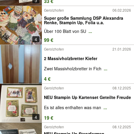
3
33 €
Gerolzhofen
06.02.2026
Super große Sammlung DSP Alexandra
Renke, Stampin Up, Folia u.a.
Über 100 Blatt von SU
...
4
99 €
Gerolzhofen
21.01.2026
2 Massivholzbretter Kiefer
Zwei Massivholzbretter in Fich
...
4 €
Gerolzhofen
08.12.2025
NEU Stampin Up Kartenset Geteilte Freude
Es ist alles enthalten was man
...
4
19 €
Gerolzhofen
08.12.2025
NEU Stampin Up Stanzformen