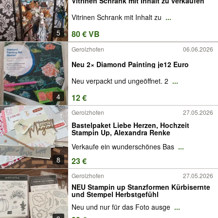
Vitrinen Schrank mit Inhalt zu verkaufen
Vitrinen Schrank mit Inhalt zu
...
5
80 € VB
Gerolzhofen
06.06.2026
Neu 2× Diamond Painting je12 Euro
Neu verpackt und ungeöffnet. 2
...
4
12 €
Gerolzhofen
27.05.2026
Bastelpaket Liebe Herzen, Hochzeit
Stampin Up, Alexandra Renke
Verkaufe ein wunderschönes Bas
...
8
23 €
Gerolzhofen
27.05.2026
NEU Stampin up Stanzformen Kürbisernte
und Stempel Herbstgefühl
Neu und nur für das Foto ausge
...