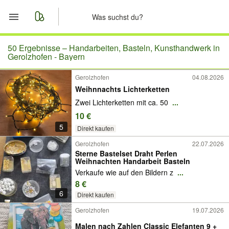
Start
50 Ergebnisse –
Handarbeiten, Basteln, Kunsthandwerk in
Gerolzhofen - Bayern
Merkliste
Gerolzhofen
04.08.2026
Weihnnachts Lichterketten
Nachrichten
Zwei Lichterketten mit ca. 50
...
10 €
Anzeige aufgeben
5
Direkt kaufen
Gerolzhofen
22.07.2026
Sterne Bastelset Draht Perlen
Weihnachten Handarbeit Basteln
Verkaufe wie auf den Bildern z
...
8 €
6
Direkt kaufen
Gerolzhofen
19.07.2026
Malen nach Zahlen Classic Elefanten 9 +