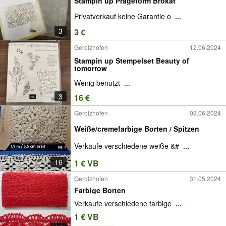
Stampin up Prägeform Brokat
Privatverkauf keine Garantie o
...
3
3 €
Gerolzhofen
12.06.2024
Stampin up Stempelset Beauty of
tomorrow
Wenig benutzt
...
3
16 €
Gerolzhofen
03.06.2024
Weiße/cremefarbige Borten / Spitzen
Verkaufe verschiedene weiße &#
...
16
1 € VB
Gerolzhofen
31.05.2024
Farbige Borten
Verkaufe verschiedene farbige
...
1 € VB