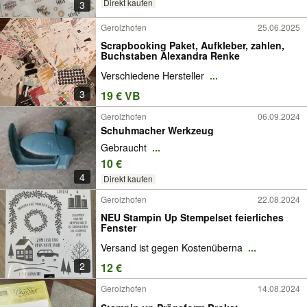
Direkt kaufen
3
Gerolzhofen
25.06.2025
Scrapbooking Paket, Aufkleber, zahlen,
Buchstaben Alexandra Renke
Verschiedene Hersteller
...
3
19 € VB
Gerolzhofen
06.09.2024
Schuhmacher Werkzeug
Gebraucht
...
10 €
4
Direkt kaufen
Gerolzhofen
22.08.2024
NEU Stampin Up Stempelset feierliches
Fenster
Versand ist gegen Kostenüberna
...
2
12 €
Gerolzhofen
14.08.2024