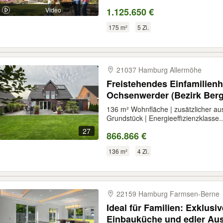
Video
1.125.650 €
175 m²
5 Zi.
21037 Hamburg Allermöhe
Freistehendes Einfamilien
Ochsenwerder (Bezirk Berg
136 m² Wohnfläche | zusätzlicher a
Grundstück | Energieeffizienzklasse..
27
866.866 €
136 m²
4 Zi.
22159 Hamburg Farmsen-​Berne
Ideal für Familien: Exklusi
Einbauküche und edler Aus