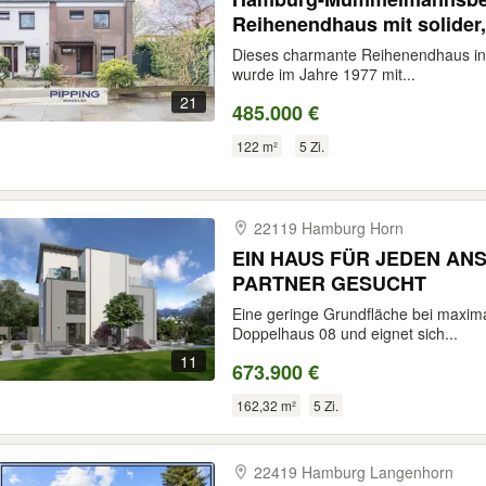
Reihenendhaus mit solider,
Dieses charmante Reihenendhaus i
wurde im Jahre 1977 mit...
21
485.000 €
122 m²
5 Zi.
22119 Hamburg Horn
EIN HAUS FÜR JEDEN A
PARTNER GESUCHT
Eine geringe Grundfläche bei maxim
Doppelhaus 08 und eignet sich...
11
673.900 €
162,32 m²
5 Zi.
22419 Hamburg Langenhorn