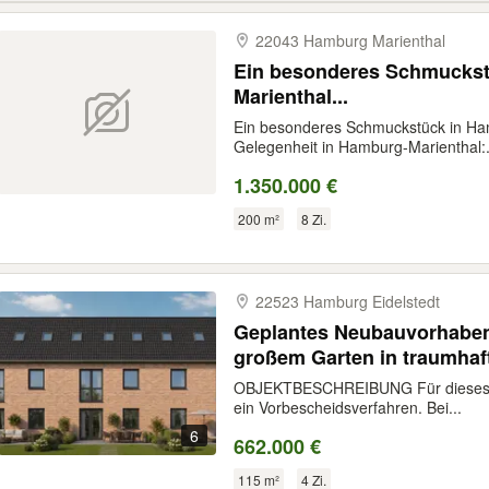
22043 Hamburg Marienthal
Ein besonderes Schmuckst
Marienthal...
Ein besonderes Schmuckstück in Ham
Gelegenheit in Hamburg-Marienthal:.
1.350.000 €
200 m²
8 Zi.
22523 Hamburg Eidelstedt
Geplantes Neubauvorhaben
großem Garten in traumhaf
OBJEKTBESCHREIBUNG Für dieses ge
ein Vorbescheidsverfahren. Bei...
6
662.000 €
115 m²
4 Zi.