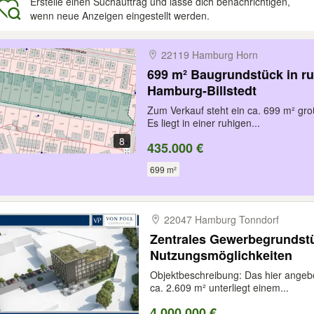
Erstelle einen Suchauftrag und lasse dich benachrichtigen,
wenn neue Anzeigen eingestellt werden.
gebnisse
22119 Hamburg Horn
699 m² Baugrundstück in r
Hamburg-Billstedt
Zum Verkauf steht ein ca. 699 m² gro
Es liegt in einer ruhigen...
8
435.000 €
699 m²
22047 Hamburg Tonndorf
Zentrales Gewerbegrundstüc
Nutzungsmöglichkeiten
Objektbeschreibung: Das hier angeb
ca. 2.609 m² unterliegt einem...
4.000.000 €