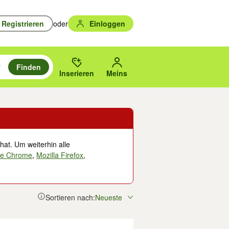
Registrieren
oder
Einloggen
Finden
en durchsuchen und mit Eingabetaste auswählen.
n um zu suchen, oder Vorschläge mit den Pfeiltasten nach oben/unten
des gewählten Orts oder PLZ.
Inserieren
Meins
hat. Um weiterhin alle
le Chrome
,
Mozilla Firefox
,
Sortieren nach:
Neueste