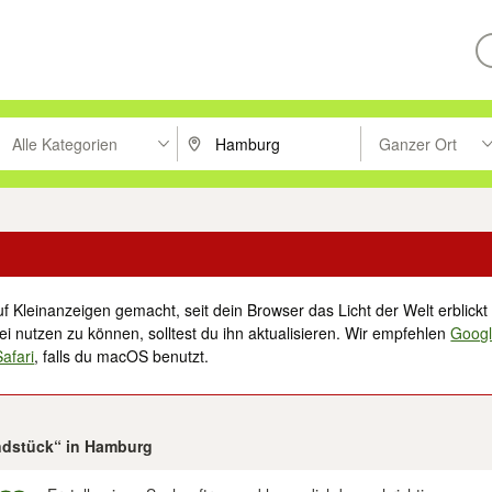
Alle Kategorien
Ganzer Ort
ken um zu suchen, oder Vorschläge mit den Pfeiltasten nach oben/unt
PLZ oder Ort eingeben. Eingabetaste drücke
Suche im Umkreis 
f Kleinanzeigen gemacht, seit dein Browser das Licht der Welt erblickt 
i nutzen zu können, solltest du ihn aktualisieren. Wir empfehlen
Goog
Safari
, falls du macOS benutzt.
undstück“ in Hamburg