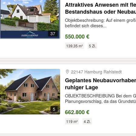
Attraktives Anwesen mit fl
Bestandshaus oder Neubau
Objektbeschreibung: Auf einem groß
befindet sich dieses...
37
550.000 €
139,35 m²
5 Zi.
22147 Hamburg Rahlstedt
Geplantes Neubauvorhaben 
ruhiger Lage
OBJEKTBESCHREIBUNG Bei dem Gebä
Planungsvorschlag, da das Grundstüc
5
662.800 €
119 m²
4 Zi.