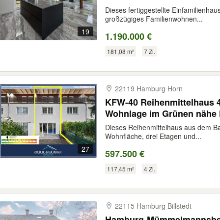
Dieses fertiggestellte Einfamilienha
großzügiges Familienwohnen...
19
1.190.000 €
181,08 m²
7 Zi.
22119 Hamburg Horn
KFW-40 Reihenmittelhaus 4
Wohnlage im Grünen nähe H
Dieses Reihenmittelhaus aus dem Bau
Wohnfläche, drei Etagen und...
27
597.500 €
117,45 m²
4 Zi.
22115 Hamburg Billstedt
Hamburg-Mümmelmannsber