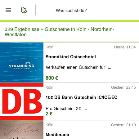
Start
329 Ergebnisse –
Gutscheine in Köln - Nordrhein-
Westfalen
Merkliste
Köln
Heute, 11:34
Strandkind Ostseehotel
Nachrichten
Verkaufen einen Gutschein für
...
Anzeige aufgeben
800 €
Köln
Gestern, 22:45
10€ DB Bahn Gutschein IC/ICE/EC
Pro Gutschein: 2€
...
2 €
Köln
Gestern, 21:19
Mediterana