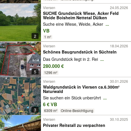
Viersen
24.05.2026
SUCHE Grundstück Wiese, Acker Feld
Weide Boisheim Nettetal Dülken
Suche eine Wiese, Weide, Acker
...
VB
2
1 m²
Viersen
18.04.2026
Schönes Baugrundstück in Süchteln
Das Grundstück liegt in 2. Rei
...
280.000 €
5
1296 m²
Viersen
30.01.2026
Waldgrundstück in Viersen ca.6.300m²
Naturwald
Sie suchen ein Stück unberührt
...
6 € VB
3
6309 m²
Online-Besichtigung
Viersen
30.10.2025
Privater Reitstall zu verpachten