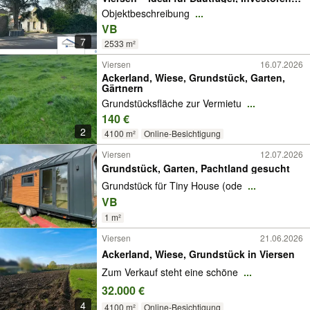
Projektentwickler
Objektbeschreibung
...
VB
7
2533 m²
Viersen
16.07.2026
Ackerland, Wiese, Grundstück, Garten,
Gärtnern
Grundstücksfläche zur Vermietu
...
140 €
2
4100 m²
Online-Besichtigung
Viersen
12.07.2026
Grundstück, Garten, Pachtland gesucht
Grundstück für Tiny House (ode
...
VB
1 m²
Viersen
21.06.2026
Ackerland, Wiese, Grundstück in Viersen
Zum Verkauf steht eine schöne
...
32.000 €
4
4100 m²
Online-Besichtigung