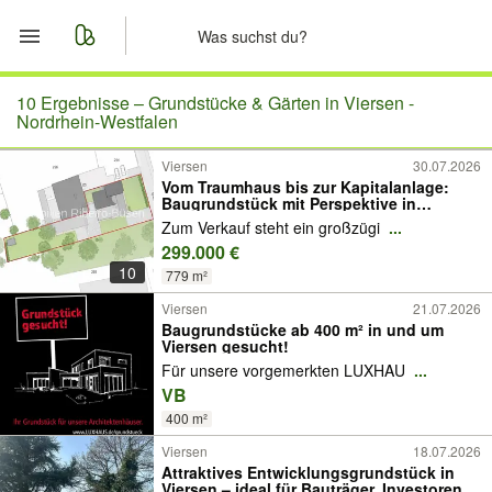
Start
10 Ergebnisse –
Grundstücke & Gärten in Viersen -
Nordrhein-Westfalen
Merkliste
Viersen
30.07.2026
Vom Traumhaus bis zur Kapitalanlage:
Baugrundstück mit Perspektive in
Nachrichten
Viersen-Bockert
Zum Verkauf steht ein großzügi
...
299.000 €
Anzeige aufgeben
10
779 m²
Viersen
21.07.2026
Baugrundstücke ab 400 m² in und um
Viersen gesucht!
Für unsere vorgemerkten LUXHAU
...
VB
400 m²
Viersen
18.07.2026
Attraktives Entwicklungsgrundstück in
Viersen – ideal für Bauträger, Investoren,