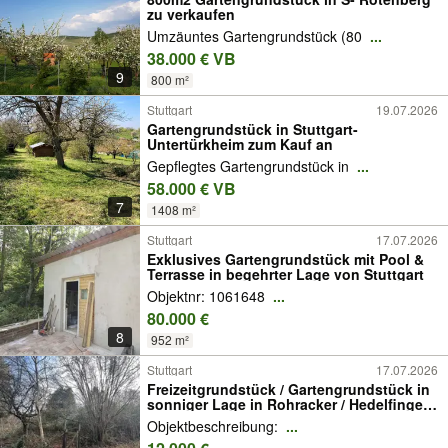
zu verkaufen
Umzäuntes Gartengrundstück (80
...
38.000 € VB
9
800 m²
Stuttgart
19.07.2026
Gartengrundstück in Stuttgart-
Untertürkheim zum Kauf an
Gepflegtes Gartengrundstück in
...
58.000 € VB
7
1408 m²
Stuttgart
17.07.2026
Exklusives Gartengrundstück mit Pool &
Terrasse in begehrter Lage von Stuttgart
Objektnr: 1061648
...
80.000 €
8
952 m²
Stuttgart
17.07.2026
Freizeitgrundstück / Gartengrundstück in
sonniger Lage in Rohracker / Hedelfingen
zu verkaufen.
Objektbeschreibung:
...