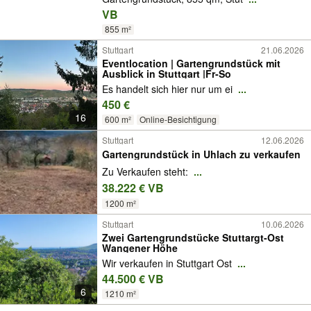
VB
855 m²
Stuttgart
21.06.2026
Eventlocation | Gartengrundstück mit
Ausblick in Stuttgart |Fr-So
Es handelt sich hier nur um ei
...
450 €
16
600 m²
Online-Besichtigung
Stuttgart
12.06.2026
Gartengrundstück in Uhlach zu verkaufen
Zu Verkaufen steht:
...
38.222 € VB
1200 m²
Stuttgart
10.06.2026
Zwei Gartengrundstücke Stuttargt-Ost
Wangener Höhe
Wir verkaufen in Stuttgart Ost
...
44.500 € VB
6
1210 m²