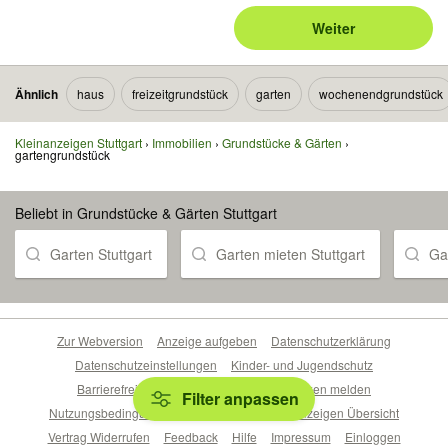
Weiter
Ähnlich
haus
freizeitgrundstück
garten
wochenendgrundstück
Kleinanzeigen Stuttgart
Immobilien
Grundstücke & Gärten
gartengrundstück
Beliebt in Grundstücke & Gärten Stuttgart
Garten Stuttgart
Garten mieten Stuttgart
Ga
Zur Webversion
Anzeige aufgeben
Datenschutzerklärung
Datenschutzeinstellungen
Kinder- und Jugendschutz
Barrierefreiheitserklärung
Sicherheitslücken melden
Filter anpassen
Nutzungsbedingungen
Beliebte Suchen
Anzeigen Übersicht
Vertrag Widerrufen
Feedback
Hilfe
Impressum
Einloggen