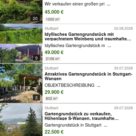
Wir verkaufen einen großen pri
...
45.000 €
20
1000 m²
Stuttgart
02.08.2026
Idyllisches Gartengrundstück mit
verpachtetem Weinberg und traumhaftem
Panoramablick in Stuttgart-Bad Cannstatt
Idyllisches Gartengrundstück m
...
49.000 €
9
2106 m²
Stuttgart
30.07.2026
Attraktives Gartengrundstück in Stuttgart-
Wangen
OBJEKTBESCHREIBUNG
...
29.900 €
3
802 m²
Stuttgart
29.07.2026
Gartengrundstück zu verkaufen,
Höhenlage S-Wangen, traumhafte
Aussicht, Spätzle Immobilien
Gartengrundstück in Stuttgart
...
22.500 €