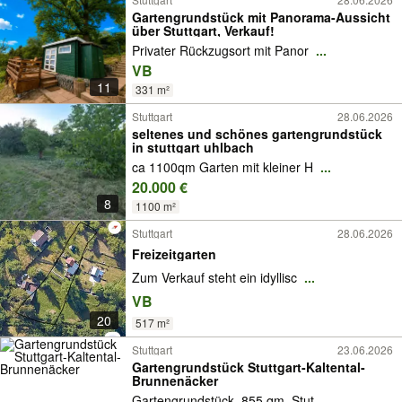
Gartengrundstück mit Panorama-Aussicht
über Stuttgart, Verkauf!
Privater Rückzugsort mit Panor
...
VB
11
331 m²
Stuttgart
28.06.2026
seltenes und schönes gartengrundstück
in stuttgart uhlbach
ca 1100qm Garten mit kleiner H
...
20.000 €
8
1100 m²
Stuttgart
28.06.2026
Freizeitgarten
Zum Verkauf steht ein idyllisc
...
VB
20
517 m²
Stuttgart
23.06.2026
Gartengrundstück Stuttgart-Kaltental-
Brunnenäcker
Gartengrundstück, 855 qm, Stut
...