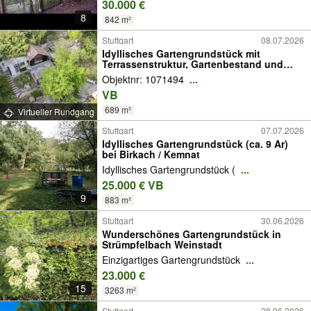
30.000 €
8
842 m²
Stuttgart
08.07.2026
Idyllisches Gartengrundstück mit
Terrassenstruktur, Gartenbestand und
Stellplatz in Waldrandlage
Objektnr: 1071494
...
VB
689 m²
Virtueller Rundgang
Stuttgart
07.07.2026
Idyllisches Gartengrundstück (ca. 9 Ar)
bei Birkach / Kemnat
Idyllisches Gartengrundstück (
...
25.000 € VB
9
883 m²
Stuttgart
30.06.2026
Wunderschönes Gartengrundstück in
Strümpfelbach Weinstadt
Einzigartiges Gartengrundstück
...
23.000 €
15
3263 m²
Stuttgart
28.06.2026