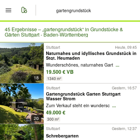
Start
45 Ergebnisse –
„gartengrundstück“ in Grundstücke &
Gärten Stuttgart - Baden-Württemberg
Merkliste
Stuttgart
Heute, 09:45
Naturnahes und idyllisches Grundstück in
Stgt. Heumaden
Nachrichten
Wunderschönes, naturnahes Gart
...
19.500 € VB
Anzeige aufgeben
18
1340 m²
Stuttgart
Gestern, 16:57
Gartengrundstück Garten Stuttgart
Wasser Strom
Zum Verkauf steht ein wundersc
...
49.000 €
20
300 m²
Stuttgart
Gestern, 12:37
Schrebergarten