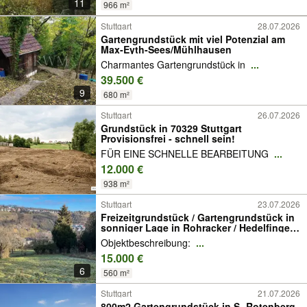
11
966 m²
Stuttgart
28.07.2026
Gartengrundstück mit viel Potenzial am
Max-Eyth-Sees/Mühlhausen
Charmantes Gartengrundstück in
...
39.500 €
9
680 m²
Stuttgart
26.07.2026
Grundstück in 70329 Stuttgart
Provisionsfrei - schnell sein!
FÜR EINE SCHNELLE BEARBEITUNG
...
12.000 €
938 m²
Stuttgart
23.07.2026
Freizeitgrundstück / Gartengrundstück in
sonniger Lage in Rohracker / Hedelfingen
zu verkaufen.
Objektbeschreibung:
...
15.000 €
6
560 m²
Stuttgart
21.07.2026
800m2 Gartengrundstück in S- Rotenberg