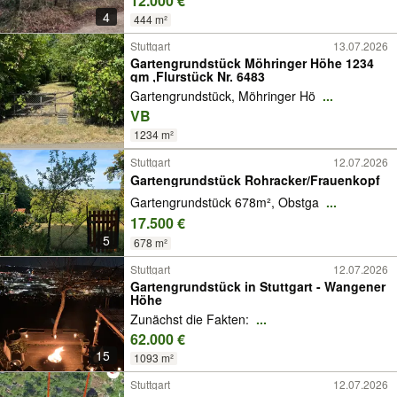
12.000 €
4
444 m²
Stuttgart
13.07.2026
Gartengrundstück Möhringer Höhe 1234
qm ,Flurstück Nr. 6483
Gartengrundstück, Möhringer Hö
...
VB
1234 m²
Stuttgart
12.07.2026
Gartengrundstück Rohracker/Frauenkopf
Gartengrundstück 678m², Obstga
...
17.500 €
5
678 m²
Stuttgart
12.07.2026
Gartengrundstück in Stuttgart - Wangener
Höhe
Zunächst die Fakten:
...
62.000 €
15
1093 m²
Stuttgart
12.07.2026