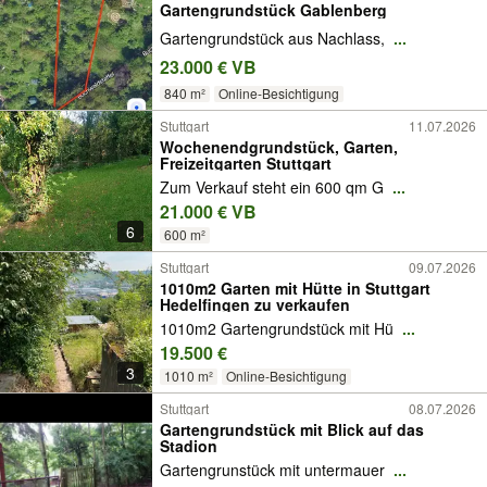
Gartengrundstück Gablenberg
Gartengrundstück aus Nachlass,
...
23.000 € VB
840 m²
Online-Besichtigung
Stuttgart
11.07.2026
Wochenendgrundstück, Garten,
Freizeitgarten Stuttgart
Zum Verkauf steht ein 600 qm G
...
21.000 € VB
6
600 m²
Stuttgart
09.07.2026
1010m2 Garten mit Hütte in Stuttgart
Hedelfingen zu verkaufen
1010m2 Gartengrundstück mit Hü
...
19.500 €
3
1010 m²
Online-Besichtigung
Stuttgart
08.07.2026
Gartengrundstück mit Blick auf das
Stadion
Gartengrunstück mit untermauer
...