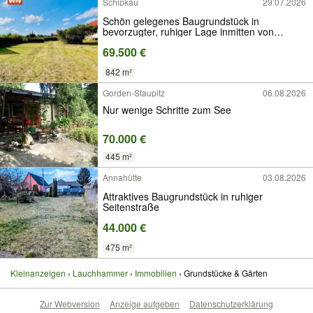
Schipkau
29.07.2026
Schön gelegenes Baugrundstück in
bevorzugter, ruhiger Lage inmitten von
Schipkau
69.500 €
842 m²
Gorden-Staupitz
06.08.2026
Nur wenige Schritte zum See
70.000 €
445 m²
Annahütte
03.08.2026
Attraktives Baugrundstück in ruhiger
Seitenstraße
44.000 €
475 m²
Kleinanzeigen
Lauchhammer
Immobilien
Grundstücke & Gärten
Zur Webversion
Anzeige aufgeben
Datenschutzerklärung