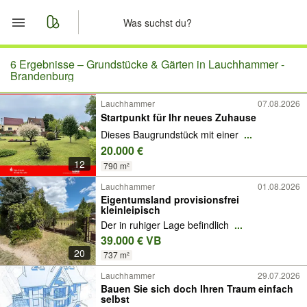
Start
6 Ergebnisse –
Grundstücke & Gärten in Lauchhammer -
Brandenburg
Merkliste
Lauchhammer
07.08.2026
Startpunkt für Ihr neues Zuhause
Nachrichten
Dieses Baugrundstück mit einer
...
20.000 €
Anzeige aufgeben
12
790 m²
Lauchhammer
01.08.2026
Eigentumsland provisionsfrei
kleinleipisch
Der in ruhiger Lage befindlich
...
39.000 € VB
20
737 m²
Lauchhammer
29.07.2026
Bauen Sie sich doch Ihren Traum einfach
selbst