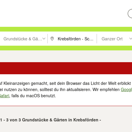
Grundstücke & Gärten
Ganzer Ort
ken um zu suchen, oder Vorschläge mit den Pfeiltasten nach oben/unt
PLZ oder Ort eingeben. Eingabetaste drücke
Suche im Umkreis 
f Kleinanzeigen gemacht, seit dein Browser das Licht der Welt erblickt 
i nutzen zu können, solltest du ihn aktualisieren. Wir empfehlen
Goog
Safari
, falls du macOS benutzt.
1 - 3 von 3 Grundstücke & Gärten in Krebsförden -