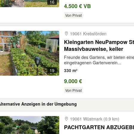
16
4.500 € VB
Von Privat
19061 Krebsförden
Kleingarten NeuPampow St
Massivbauweise, keller
Freunde des Gartens, wir bieten eine
eingetragenen Gartenverein...
19
330 m²
9.000 €
Von Privat
Alternative Anzeigen in der Umgebung
19061 Wüstmark (0.9 km)
PACHTGARTEN ABZUGEB