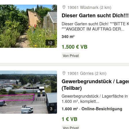
19061 Wüstmark (2 km)
Dieser Garten sucht Dich!!!
Dieser Garten sucht Dich! ***BIT
***ANGEBOT IM AUFTRAG DER...
340 m²
12
1.500 € VB
Von Privat
19061 Görries (2 km)
Gewerbegrundstück / Lager
(Teilbar)
Gewerbegrundstück / Lagerfläche in
1.600 m², komplett...
3
1.600 m² · Online-Besichtigung
1 € VB
Von Privat