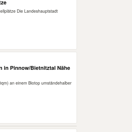
tze
ellplätze Die Landeshauptstadt
n in Pinnow/Bietnitztal Nähe
70qm) an einem Biotop umständehalber