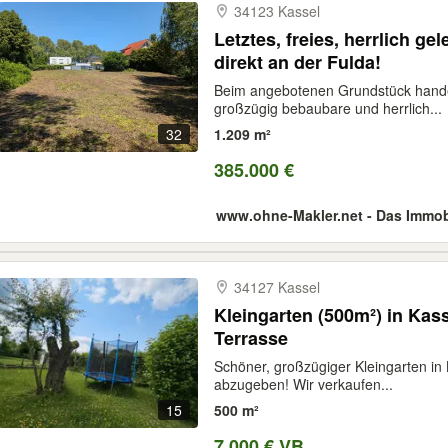
34123 Kassel
Letztes, freies, herrlich 
direkt an der Fulda!
Beim angebotenen Grundstück handelt
großzügig bebaubare und herrlich...
32
1.209 m²
385.000 €
34127 Kassel
Kleingarten (500m²) in Kass
Terrasse
Schöner, großzügiger Kleingarten in 
abzugeben! Wir verkaufen...
15
500 m²
7.000 € VB