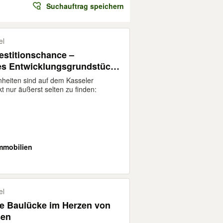
Suchauftrag speichern
el
estitionschance –
s Entwicklungsgrundstück
ragendem Potenzial
heiten sind auf dem Kasseler
 nur äußerst selten zu finden:
Immobilien
el
te Baulücke im Herzen von
sen