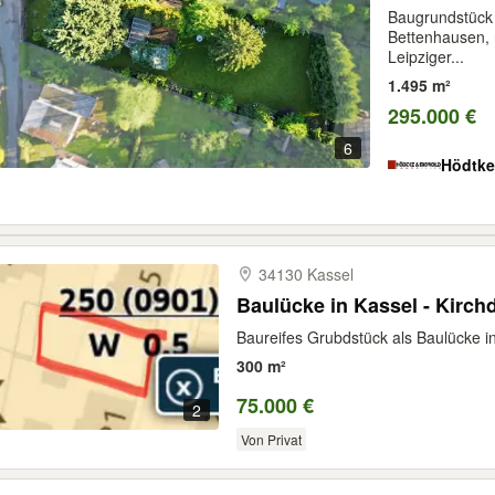
Baugrundstück i
Bettenhausen,
Leipziger...
1.495 m²
295.000 €
6
Hödtke
34130 Kassel
Baulücke in Kassel - Kirch
Baureifes Grubdstück als Baulücke in
300 m²
75.000 €
2
Von Privat