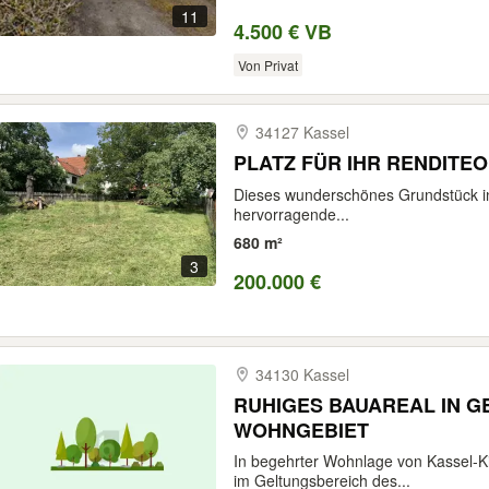
11
4.500 € VB
Von Privat
34127 Kassel
PLATZ FÜR IHR RENDITE
Dieses wunderschönes Grundstück in 
hervorragende...
680 m²
3
200.000 €
34130 Kassel
RUHIGES BAUAREAL IN 
WOHNGEBIET
In begehrter Wohnlage von Kassel-Ki
im Geltungsbereich des...