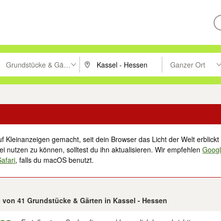
Grundstücke & Gärten
Ganzer Ort
ken um zu suchen, oder Vorschläge mit den Pfeiltasten nach oben/unt
PLZ oder Ort eingeben. Eingabetaste drücke
Suche im Umkreis 
f Kleinanzeigen gemacht, seit dein Browser das Licht der Welt erblickt 
i nutzen zu können, solltest du ihn aktualisieren. Wir empfehlen
Goog
Safari
, falls du macOS benutzt.
5 von 41 Grundstücke & Gärten in Kassel - Hessen