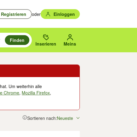
Registrieren
oder
Einloggen
Finden
en durchsuchen und mit Eingabetaste auswählen.
n um zu suchen, oder Vorschläge mit den Pfeiltasten nach oben/unten
des gewählten Orts oder PLZ.
Inserieren
Meins
hat. Um weiterhin alle
le Chrome
,
Mozilla Firefox
,
Sortieren nach:
Neueste