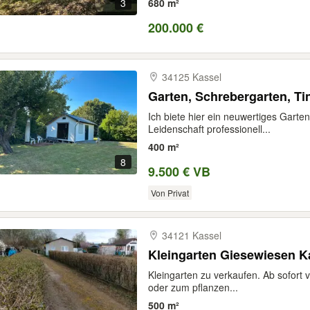
3
680 m²
200.000 €
34125 Kassel
Garten, Schrebergarten, T
Ich biete hier ein neuwertiges Garte
Leidenschaft professionell...
400 m²
8
9.500 € VB
Von Privat
34121 Kassel
Kleingarten Giesewiesen K
Kleingarten zu verkaufen. Ab sofort ve
oder zum pflanzen...
500 m²