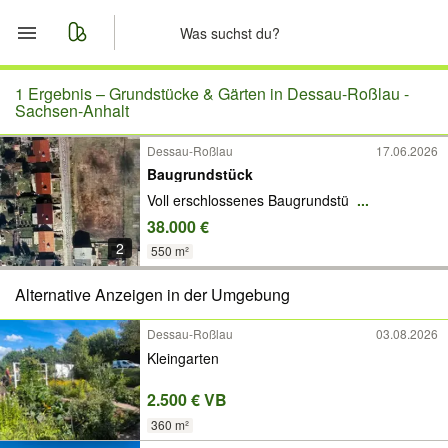
Start
1 Ergebnis –
Grundstücke & Gärten in Dessau-Roßlau -
Sachsen-Anhalt
Merkliste
Dessau-Roßlau
17.06.2026
Baugrundstück
Nachrichten
Voll erschlossenes Baugrundstü
...
38.000 €
Anzeige aufgeben
2
550 m²
Alternative Anzeigen in der Umgebung
Dessau-Roßlau
03.08.2026
Kleingarten
2.500 € VB
360 m²