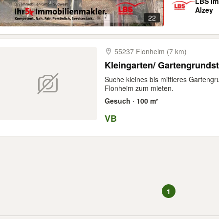
LBS Im
Alzey
22
55237 Flonheim (7 km)
Kleingarten/ Gartengrunds
Suche kleines bis mittleres Gartengr
Flonheim zum mieten.
Gesuch · 100 m²
VB
1