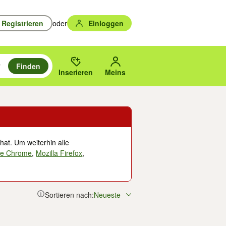
Registrieren
oder
Einloggen
Finden
en durchsuchen und mit Eingabetaste auswählen.
n um zu suchen, oder Vorschläge mit den Pfeiltasten nach oben/unten
des gewählten Orts oder PLZ.
Inserieren
Meins
hat. Um weiterhin alle
le Chrome
,
Mozilla Firefox
,
Sortieren nach:
Neueste