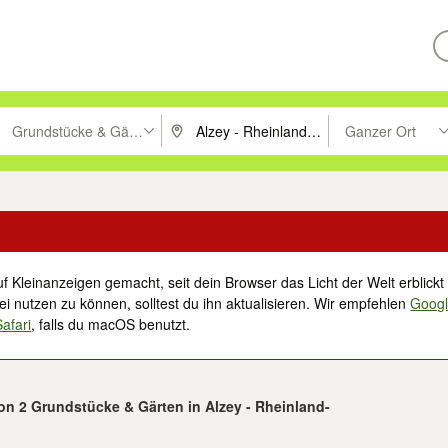
Grundstücke & Gärten
Ganzer Ort
ken um zu suchen, oder Vorschläge mit den Pfeiltasten nach oben/unt
PLZ oder Ort eingeben. Eingabetaste drücke
Suche im Umkreis 
f Kleinanzeigen gemacht, seit dein Browser das Licht der Welt erblickt 
i nutzen zu können, solltest du ihn aktualisieren. Wir empfehlen
Goog
Safari
, falls du macOS benutzt.
von 2 Grundstücke & Gärten in Alzey - Rheinland-