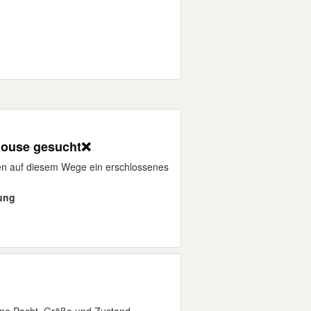
House gesucht❌
hen auf diesem Wege ein erschlossenes
gung