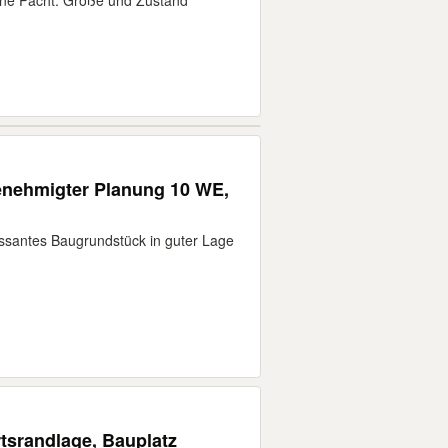
ine Pacht. Größe und Zustand
enehmigter Planung 10 WE,
essantes Baugrundstück in guter Lage
tsrandlage, Bauplatz