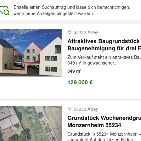
Erstelle einen Suchauftrag und lasse dich benachrichtigen,
wenn neue Anzeigen eingestellt werden.
gebnisse
55232 Alzey
Attraktives Baugrundstück m
Baugenehmigung für drei F
vielseitigem Potenzial
Zum Verkauf steht ein attraktives Ba
349 m² in gewachsener...
349 m²
129.000 €
55232 Alzey
Grundstück Wochenendgrun
Monzernheim 55234
Grundstück in 55234 Monzernheim –
verkaufen! Auf den letzten Bildern...