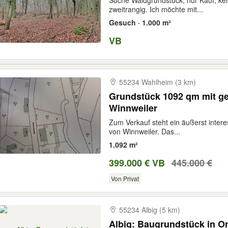
Suche Waldgrundstück, nur Kauf, ke
zweitrangig. Ich möchte mit...
Gesuch · 1.000 m²
VB
55234 Wahlheim (3 km)
Grundstück 1092 qm mit g
Winnweiler
Zum Verkauf steht ein äußerst inter
von Winnweiler. Das...
1.092 m²
399.000 € VB
445.000 €
Von Privat
55234 Albig (5 km)
Albig: Baugrundstück in Or