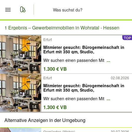
Start
1 Ergebnis –
Gewerbeimmobilien in Wohratal - Hessen
Erfurt
Merkliste
Mitmieter gesucht: Bürogemeinschaft in
Erfurt mit 350 qm, Studio,
Nachrichten
Wir suchen einen passenden Mit
...
14
1.300 € VB
Anzeige aufgeben
Erfurt
02.08.2026
Mitmieter gesucht: Bürogemeinschaft in
Erfurt mit 350 qm, Studio,
Wir suchen einen passenden Mit
...
14
1.300 € VB
Alternative Anzeigen in der Umgebung
Gemünden (Wohra)
30.07.2026