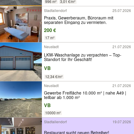
996 m²
3,01 €/m²
Stadtallendorf
25.07.2026
Praxis, Gewerberaum, Büroraum mit
separaten Eingang zu vermieten.
200 €
17 m²
Neustadt
21.07.2026
LKW-Waschanlage zu verpachten – Top-
Standort für Ihr Geschäft!
VB
12,34 €/m²
Neustadt
21.07.2026
Gewerbe Freifläche 10.000 m² | nahe A49 |
teilbar ab 1.000 m²
VB
10000 m²
Stadtallendorf
19.07.2026
Restaurant sucht neuen Betreiber!