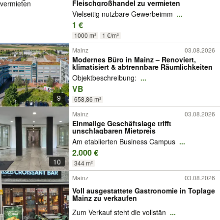
Fleischgroßhandel zu vermieten
Vielseitig nutzbare Gewerbeimm
...
1 €
1000 m²
1 €/m²
Mainz
03.08.2026
Modernes Büro in Mainz – Renoviert,
klimatisiert & abtrennbare Räumlichkeiten
Objektbeschreibung:
...
VB
9
658,86 m²
Mainz
03.08.2026
Einmalige Geschäftslage trifft
unschlagbaren Mietpreis
Am etablierten Business Campus
...
2.000 €
10
344 m²
Mainz
03.08.2026
Voll ausgestattete Gastronomie in Toplage
Mainz zu verkaufen
Zum Verkauf steht die vollstän
...