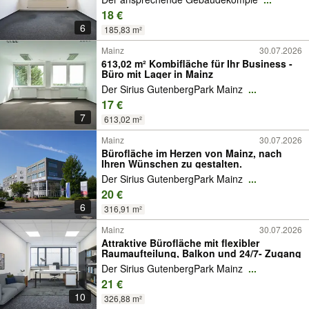
18 €
6
185,83 m²
Mainz
30.07.2026
613,02 m² Kombifläche für Ihr Business -
Büro mit Lager in Mainz
Der Sirius GutenbergPark Mainz
...
17 €
7
613,02 m²
Mainz
30.07.2026
Bürofläche im Herzen von Mainz, nach
Ihren Wünschen zu gestalten.
Der Sirius GutenbergPark Mainz
...
20 €
6
316,91 m²
Mainz
30.07.2026
Attraktive Bürofläche mit flexibler
Raumaufteilung, Balkon und 24/7- Zugang
Der Sirius GutenbergPark Mainz
...
21 €
10
326,88 m²