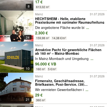
17 €
8
613,02 m²
Mainz
31.07.2026
HECHTSHEIM - Helle, etablierte
Praxisräume mit optimaler Raumaufteilung
Die angebotene Fläche wurde bi
...
2.300 €
24
159,98 m²
14,38 €/m²
Mainz
31.07.2026
Attraktive Pacht für gewerbliche Flächen
ab 160 m² – Mainz-Mombac
In Mainz-Mombach und Umgebung
...
96.000 € VB
10
160 m²
5 €/m²
Mainz
31.07.2026
Firmensitz, Geschäftsadresse,
Briefkasten, Post-Service, (39)
Coworking+optional Einzel-Büro
Wir vermieten Gewerbeflächen i
...
29 €
21
360 m²