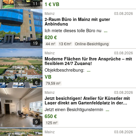
11
1 € VB
Mainz
03.08.2026
2-Raum Büro in Mainz mit guter
Anbindung
Ich miete dieses tolle Büro nu
...
820 €
19
44 m²
13 €/m²
Online-Besichtigung
Mainz
03.08.2026
Moderne Flächen für Ihre Ansprüche – mit
flexiblem 24/7 Zugang!
Objektbeschreibung:
...
VB
6
79,59 m²
Mainz
03.08.2026
Jetzt besichtigen! Atelier für Künstler mit
Lager direkt am Gartenfeldplatz in der
Mainzer Neustadt
Jetzt einen Besichtigunstermin
...
650 €
9
125 m²
Mainz
03.08.2026