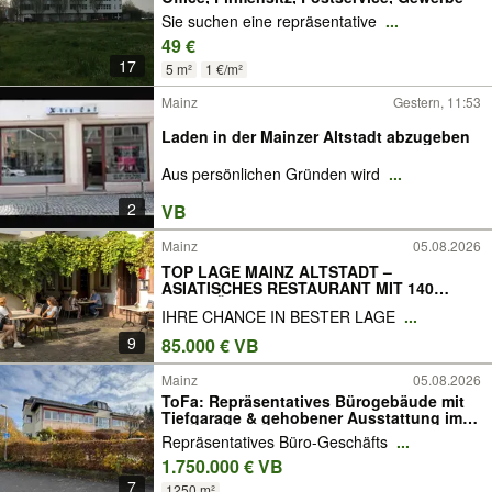
Sie suchen eine repräsentative
...
49 €
17
5 m²
1 €/m²
Mainz
Gestern, 11:53
Laden in der Mainzer Altstadt abzugeben
Aus persönlichen Gründen wird
...
2
VB
Mainz
05.08.2026
TOP LAGE MAINZ ALTSTADT –
ASIATISCHES RESTAURANT MIT 140
SITZPLÄTZEN & WOHNUNG
IHRE CHANCE IN BESTER LAGE
...
9
85.000 € VB
Mainz
05.08.2026
ToFa: Repräsentatives Bürogebäude mit
Tiefgarage & gehobener Ausstattung im
beliebten Gewerbegebiet
Repräsentatives Büro-Geschäfts
...
1.750.000 € VB
7
1250 m²