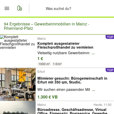
Start
94 Ergebnisse –
Gewerbeimmobilien in Mainz -
Rheinland-Pfalz
Merkliste
Mainz
Komplett ausgestatteter
Fleischgroßhandel zu vermieten
Nachrichten
Vielseitig nutzbare Gewerbeimm
...
1 €
Anzeige aufgeben
1000 m²
1 €/m²
Erfurt
Mitmieter gesucht: Bürogemeinschaft in
Erfurt mit 350 qm, Studio,
Wir suchen einen passenden Mit
...
14
1.300 € VB
Mainz
Heute, 11:00
Büroadresse, Geschäftsadresse, Virtual
Office, Firmensitz, Postservice, Gewerbe