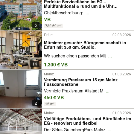
Perfekte Servicefläche im EG –
Multifunktional & rund um die Uhr
zugänglich
Objektbeschreibung:
...
VB
5
732,69 m²
Erfurt
02.08.2026
Mitmieter gesucht: Bürogemeinschaft in
Erfurt mit 350 qm, Studio,
Wir suchen einen passenden Mit
...
14
1.300 € VB
Mainz
01.08.2026
Vermietung Praxisraum 15 qm Mainz
Fussgangerzone
Vermiete Praxisraum Altstadt M
...
450 € VB
2
15 m²
Mainz
01.08.2026
Vielfältige Produktions- und Bürofläche im
EG - renoviert und flexibel
Der Sirius GutenbergPark Mainz
...