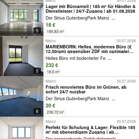
Mainz
30.07.2026
Lager mit Büroanteil | 185 m² für Händler &
Dienstleister | 24/7-Zugang | ab 01.08.2026
Der Sirius GutenbergPark Mainz
...
18 €
5
185,83 m²
Mainz
30.07.2026
MARIENBORN: Helles, modernes Büro (€
12,50/qm) gegenüber ZDF mit optimaler
Anbindung
Helles Büro mit bodentiefer Fe
...
232 €
5
18,5 m²
Mainz
30.07.2026
Frisch renoviertes Büro im Grünen, ab
sofort 24/7 nutzbar
Der Sirius GutenbergPark Mainz
...
20 €
8
236,72 m²
Mainz
30.07.2026
Perfekt für Schulung & Lager: Flexible 185
m² mit ebenerdigem Zugang | ab
01.08.2026
Der ansprechende Gebäudekomple
...