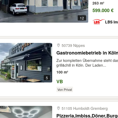
263 m²
599.000 €
12
LBS Im
50739 Nippes
Gastronomiebetrieb in Köl
Zur kompletten Übernahme steht das
grill&chill in Köln. Der Laden...
100 m²
5
VB
Von Privat
51105 Humboldt-​Gremberg
Pizzeria,Imbiss,Döner,Burg