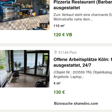
Pizzeria Restaurant (Barbar
ausgestattet
Zum Verkauf steht eine charmante Ec
Wohnstraße nahe dem...
12
110 m²
120 € VB
51149 Porz
Offene Arbeitsplätze Köln: f
ausgestattet, 24/7
(Objekt-Nr.: 203559 YN) Objektkategor
Angebots: Laptop...
5
4 m²
130 €
Bürosuche sharednc.com