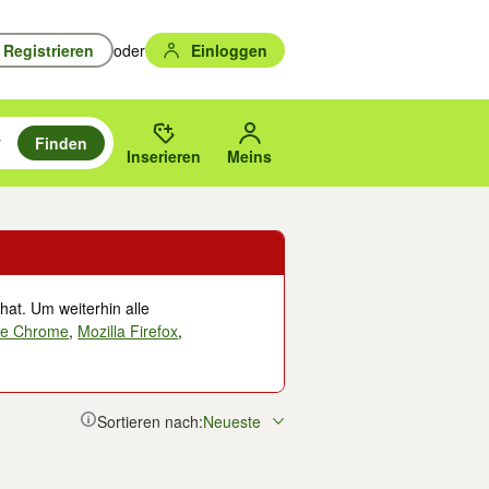
Registrieren
oder
Einloggen
Finden
en durchsuchen und mit Eingabetaste auswählen.
n um zu suchen, oder Vorschläge mit den Pfeiltasten nach oben/unten
des gewählten Orts oder PLZ.
Inserieren
Meins
hat. Um weiterhin alle
le Chrome
,
Mozilla Firefox
,
Sortieren nach:
Neueste