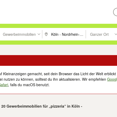
Gewerbeimmobilien
Ganzer Ort
ken um zu suchen, oder Vorschläge mit den Pfeiltasten nach oben/unt
PLZ oder Ort eingeben. Eingabetaste drücke
Suche im Umkreis 
f Kleinanzeigen gemacht, seit dein Browser das Licht der Welt erblickt 
i nutzen zu können, solltest du ihn aktualisieren. Wir empfehlen
Goog
Safari
, falls du macOS benutzt.
n 20 Gewerbeimmobilien für „pizzeria“ in Köln -