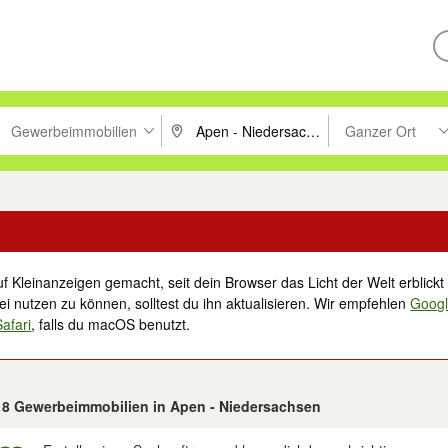
Gewerbeimmobilien
Ganzer Ort
ken um zu suchen, oder Vorschläge mit den Pfeiltasten nach oben/unt
PLZ oder Ort eingeben. Eingabetaste drücke
Suche im Umkreis 
f Kleinanzeigen gemacht, seit dein Browser das Licht der Welt erblickt 
i nutzen zu können, solltest du ihn aktualisieren. Wir empfehlen
Goog
Safari
, falls du macOS benutzt.
n 8 Gewerbeimmobilien in Apen - Niedersachsen