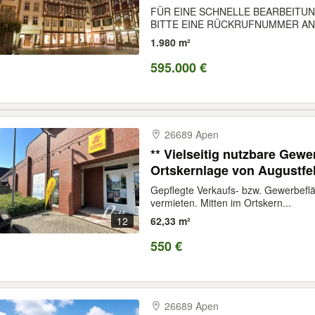
FÜR EINE SCHNELLE BEARBEITUN
BITTE EINE RÜCKRUFNUMMER AN.
1.980 m²
595.000 €
26689 Apen
** Vielseitig nutzbare Gewe
Ortskernlage von Augustfe
Gepflegte Verkaufs- bzw. Gewerbefl
vermieten. Mitten im Ortskern...
12
62,33 m²
550 €
26689 Apen