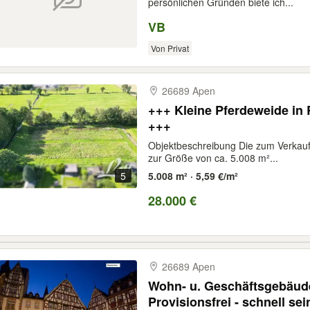
persönlichen Gründen biete ich...
VB
Von Privat
26689 Apen
+++ Kleine Pferdeweide in
+++
Objektbeschreibung Die zum Verkauf 
zur Größe von ca. 5.008 m²...
5
5.008 m² · 5,59 €/m²
28.000 €
26689 Apen
Wohn- u. Geschäftsgebäud
Provisionsfrei - schnell sei