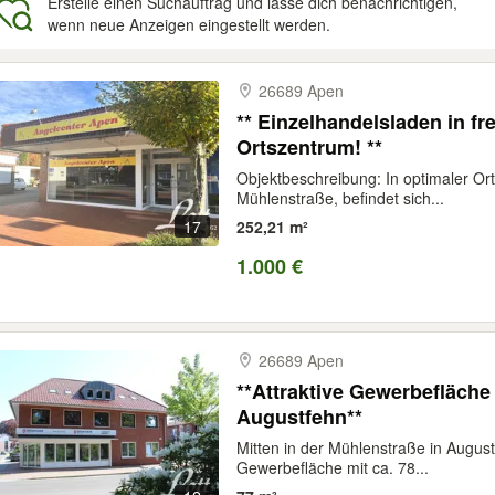
Erstelle einen Suchauftrag und lasse dich benachrichtigen,
wenn neue Anzeigen eingestellt werden.
gebnisse
26689 Apen
** Einzelhandelsladen in fr
Ortszentrum! **
Objektbeschreibung: In optimaler Or
Mühlenstraße, befindet sich...
17
252,21 m²
1.000 €
26689 Apen
**Attraktive Gewerbefläche 
Augustfehn**
Mitten in der Mühlenstraße in Augustf
Gewerbefläche mit ca. 78...