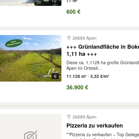
12
77 m²
600 €
26689 Apen
+++ Grünlandfläche in Bok
1,11 ha +++
Diese ca. 1,1128 ha große Grünlandf
Apen im Ortsteil...
6
11.128 m² · 3,32 €/m²
36.900 €
26689 Apen
Pizzeria zu verkaufen
**Pizzeria zu verkaufen – Top Gelege