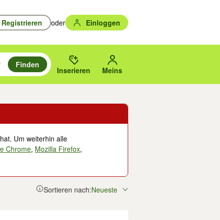
Registrieren
oder
Einloggen
Finden
en durchsuchen und mit Eingabetaste auswählen.
n um zu suchen, oder Vorschläge mit den Pfeiltasten nach oben/unten
des gewählten Orts oder PLZ.
Inserieren
Meins
hat. Um weiterhin alle
le Chrome
,
Mozilla Firefox
,
Sortieren nach:
Neueste