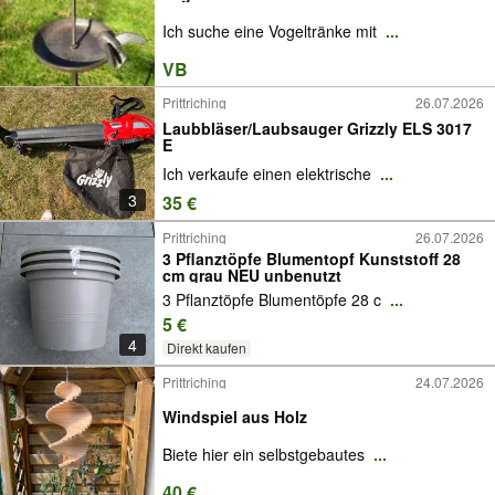
Ich suche eine Vogeltränke mit
...
VB
Prittriching
26.07.2026
Laubbläser/Laubsauger Grizzly ELS 3017
E
Ich verkaufe einen elektrische
...
3
35 €
Prittriching
26.07.2026
3 Pflanztöpfe Blumentopf Kunststoff 28
cm grau NEU unbenutzt
3 Pflanztöpfe Blumentöpfe 28 c
...
5 €
4
Direkt kaufen
Prittriching
24.07.2026
Windspiel aus Holz
Biete hier ein selbstgebautes
...
40 €