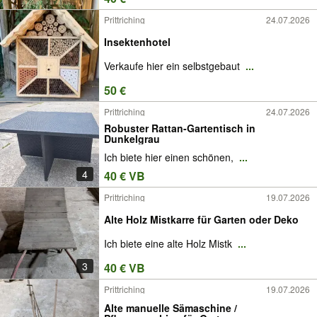
Prittriching
24.07.2026
Insektenhotel
Verkaufe hier ein selbstgebaut
...
50 €
Prittriching
24.07.2026
Robuster Rattan-Gartentisch in
Dunkelgrau
Ich biete hier einen schönen,
...
4
40 € VB
Prittriching
19.07.2026
Alte Holz Mistkarre für Garten oder Deko
Ich biete eine alte Holz Mistk
...
3
40 € VB
Prittriching
19.07.2026
Alte manuelle Sämaschine /