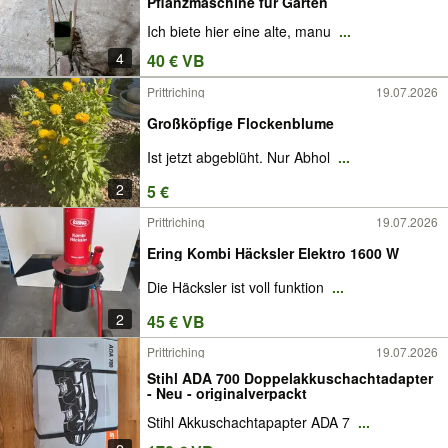
Pflanzmaschine für Garten
Ich biete hier eine alte, manu
...
4
40 € VB
Prittriching
19.07.2026
Großköpfige Flockenblume
Ist jetzt abgeblüht. Nur Abhol
...
2
5 €
Prittriching
19.07.2026
Ering Kombi Häcksler Elektro 1600 W
Die Häcksler ist voll funktion
...
2
45 € VB
Prittriching
19.07.2026
Stihl ADA 700 Doppelakkuschachtadapter
- Neu - originalverpackt
Stihl Akkuschachtapapter ADA 7
...