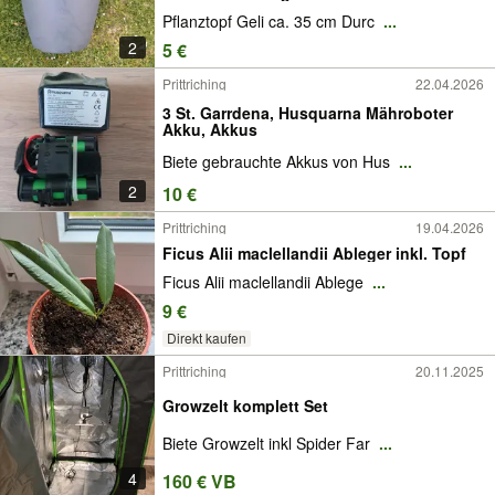
Pflanztopf Geli ca. 35 cm Durc
...
2
5 €
Prittriching
22.04.2026
3 St. Garrdena, Husquarna Mähroboter
Akku, Akkus
Biete gebrauchte Akkus von Hus
...
2
10 €
Prittriching
19.04.2026
Ficus Alii maclellandii Ableger inkl. Topf
Ficus Alii maclellandii Ablege
...
9 €
Direkt kaufen
Prittriching
20.11.2025
Growzelt komplett Set
Biete Growzelt inkl Spider Far
...
4
160 € VB