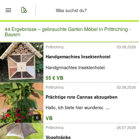
Start
44 Ergebnisse –
gebrauchte Garten Möbel in Prittriching -
Bayern
Merkliste
Prittriching
03.08.2026
Handgemachtes Insektenhotel
Nachrichten
Handgrmachtes Insektenhotel.
Anzeige aufgeben
55 € VB
Prittriching
02.08.2026
Prächtige rote Cannas abzugeben
Hallo, ich biete hier wundersc
...
6
VB
Prittriching
26.07.2026
Vogeltränke