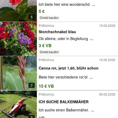
Ich biete hier eine wunderschö
...
5 €
5
Direkt kaufen
Prittriching
19.06.2026
Storchschnabel blau
Ob alleine, oder in Begleitung
...
3 € VB
Direkt kaufen
Prittriching
16.06.2026
Canna rot, jetzt 1,60, blüht schon
Biete hier verschiedene rot bl
...
7
15 € VB
Prittriching
09.06.2026
ICH SUCHE BALKENMÄHER
Ich suche einen Balkenmäher.
...
3