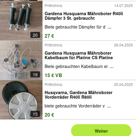
Prittriching
14.07.2025
Gardena Husquarna Mähroboter R40li
Dämpfer 3 St. gebraucht
Biete gebrauchte Dämpfer für d
...
20
27 €
Prittriching
26.04.2025
Gardena Husquarna Mähroboter
Kabelbaum für Platine CS Platine
Biete gebrauchten Kabelbaum ei
...
16
15 € VB
Prittriching
25.04.2025
Husqvarna, Gardena Mähroboter
Vorderräder R40li R80li
biete gebrauchte Vorderräder v
...
15
20 €
Weiter