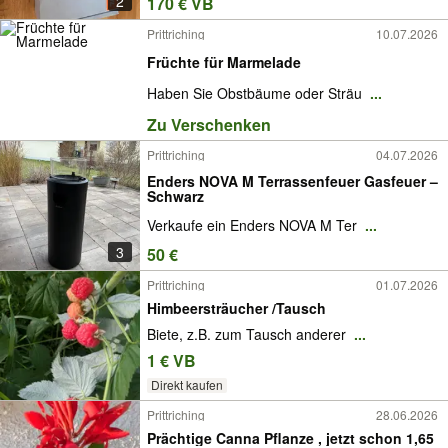
2
170 € VB
Prittriching
10.07.2026
Früchte für Marmelade
Haben Sie Obstbäume oder Sträu
...
Zu Verschenken
Prittriching
04.07.2026
Enders NOVA M Terrassenfeuer Gasfeuer –
Schwarz
Verkaufe ein Enders NOVA M Ter
...
3
50 €
Prittriching
01.07.2026
Himbeersträucher /Tausch
Biete, z.B. zum Tausch anderer
...
1 € VB
Direkt kaufen
Prittriching
28.06.2026
Prächtige Canna Pflanze , jetzt schon 1,65