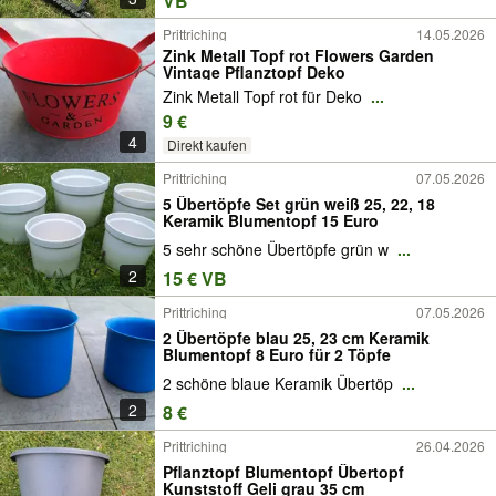
VB
Prittriching
14.05.2026
Zink Metall Topf rot Flowers Garden
Vintage Pflanztopf Deko
Zink Metall Topf rot für Deko
...
9 €
4
Direkt kaufen
Prittriching
07.05.2026
5 Übertöpfe Set grün weiß 25, 22, 18
Keramik Blumentopf 15 Euro
5 sehr schöne Übertöpfe grün w
...
2
15 € VB
Prittriching
07.05.2026
2 Übertöpfe blau 25, 23 cm Keramik
Blumentopf 8 Euro für 2 Töpfe
2 schöne blaue Keramik Übertöp
...
2
8 €
Prittriching
26.04.2026
Pflanztopf Blumentopf Übertopf
Kunststoff Geli grau 35 cm