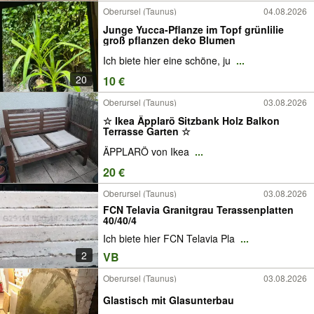
Oberursel (Taunus)
04.08.2026
Junge Yucca-Pflanze im Topf grünlilie
groß pflanzen deko Blumen
Ich biete hier eine schöne, ju
...
20
10 €
Oberursel (Taunus)
03.08.2026
☆ Ikea Äpplarö Sitzbank Holz Balkon
Terrasse Garten ☆
ÄPPLARÖ von Ikea
...
20 €
Oberursel (Taunus)
03.08.2026
FCN Telavia Granitgrau Terassenplatten
40/40/4
Ich biete hier FCN Telavia Pla
...
2
VB
Oberursel (Taunus)
03.08.2026
Glastisch mit Glasunterbau