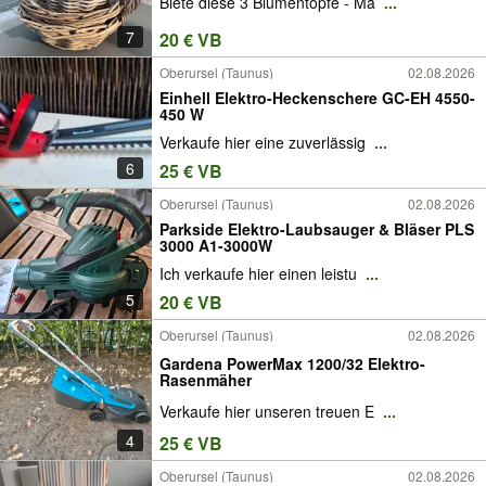
Biete diese 3 Blumentöpfe - Ma
...
7
20 € VB
Oberursel (Taunus)
02.08.2026
Einhell Elektro-Heckenschere GC-EH 4550-
450 W
Verkaufe hier eine zuverlässig
...
6
25 € VB
Oberursel (Taunus)
02.08.2026
Parkside Elektro-Laubsauger & Bläser PLS
3000 A1-3000W
Ich verkaufe hier einen leistu
...
5
20 € VB
Oberursel (Taunus)
02.08.2026
Gardena PowerMax 1200/32 Elektro-
Rasenmäher
Verkaufe hier unseren treuen E
...
4
25 € VB
Oberursel (Taunus)
02.08.2026