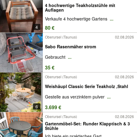
4 hochwertige Teakholzstühle mit
Auflagen
Verkaufe 4 hochwertige Gartens
...
4
80 €
Oberursel (Taunus)
02.08.2026
Sabo Rasenmäher strom
Gebraucht
...
35 €
Oberursel (Taunus)
02.08.2026
Weishäupl Classic Serie Teakholz ,Stahl
Gestelle aus verzinktem pulver
...
6
3.699 €
Oberursel (Taunus)
02.08.2026
Gartenmöbel-Set: Runder Klapptisch & 3
Stühle
Ich biete ein praktisches Gart
...