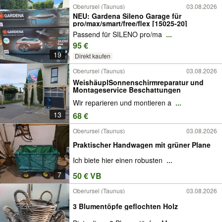
Oberursel (Taunus)
03.08.2026
NEU: Gardena Sileno Garage für
pro/max/smart/free/flex [15025-20]
Passend für SILENO pro/ma
...
95 €
19
Direkt kaufen
Oberursel (Taunus)
03.08.2026
WeishäuplSonnenschirmreparatur und
Montageservice Beschattungen
Wir reparieren und montieren a
...
13
68 €
Oberursel (Taunus)
03.08.2026
Praktischer Handwagen mit grüner Plane
Ich biete hier einen robusten
...
7
50 € VB
Oberursel (Taunus)
03.08.2026
3 Blumentöpfe geflochten Holz