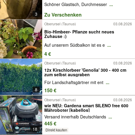
Schöner Glastisch, Durchmesser
...
3
Zu Verschenken
Oberursel (Taunus)
03.08.2026
Bio-Himbeer- Pflanze sucht neues
Zuhause :)
Auf unserem Südbalkon ist es e
...
4 €
Oberursel (Taunus)
03.08.2026
12x Kirschlorbeer 'Genolia' 300 - 400 cm
zum selbst ausgraben
Für Landschaftsgärtner mit ent
...
8
150 €
Oberursel (Taunus)
03.08.2026
wie NEU: Gardena smart SILENO free 600
Mähroboter [kabellos]
Versand innerhalb Deutschlands
...
445 €
18
Direkt kaufen