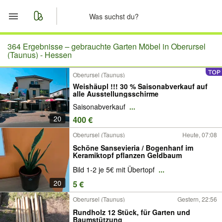
Start
364 Ergebnisse –
gebrauchte Garten Möbel in Oberursel
(Taunus) - Hessen
Merkliste
Oberursel (Taunus)
Weishäupl !!! 30 % Saisonabverkauf auf
Nachrichten
alle Ausstellungsschirme
Saisonabverkauf
...
Anzeige aufgeben
20
400 €
Oberursel (Taunus)
Heute, 07:08
Schöne Sansevieria / Bogenhanf im
Keramiktopf pflanzen Geldbaum
Bild 1-2 je 5€ mit Übertopf
...
20
5 €
Oberursel (Taunus)
Gestern, 22:56
Rundholz 12 Stück, für Garten und
Baumstützung