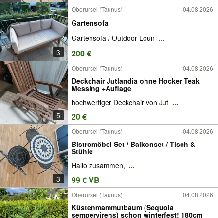
Oberursel (Taunus)
04.08.2026
Gartensofa
Gartensofa / Outdoor-Loun
...
3
200 €
Oberursel (Taunus)
04.08.2026
Deckchair Jutlandia ohne Hocker Teak
Messing +Auflage
hochwertiger Deckchair von Jut
...
5
20 €
Oberursel (Taunus)
04.08.2026
Bistromöbel Set / Balkonset / Tisch &
Stühle
Hallo zusammen,
...
3
99 € VB
Oberursel (Taunus)
04.08.2026
Küstenmammutbaum (Sequoia
sempervirens) schon winterfest! 180cm