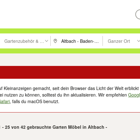
Gartenzubehör & Pflanzen
Ganzer Ort
ken um zu suchen, oder Vorschläge mit den Pfeiltasten nach oben/unt
PLZ oder Ort eingeben. Eingabetaste drücke
Suche im Umkreis 
f Kleinanzeigen gemacht, seit dein Browser das Licht der Welt erblickt 
i nutzen zu können, solltest du ihn aktualisieren. Wir empfehlen
Goog
Safari
, falls du macOS benutzt.
1 - 25 von 42 gebrauchte Garten Möbel in Altbach -