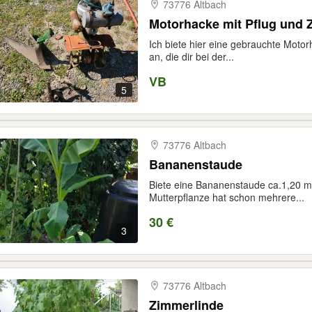
73776 Altbach
Motorhacke mit Pflug und 
Ich biete hier eine gebrauchte Moto
an, die dir bei der...
VB
5
73776 Altbach
Bananenstaude
Biete eine Bananenstaude ca.1,20 mtr
Mutterpflanze hat schon mehrere...
30 €
3
73776 Altbach
Zimmerlinde