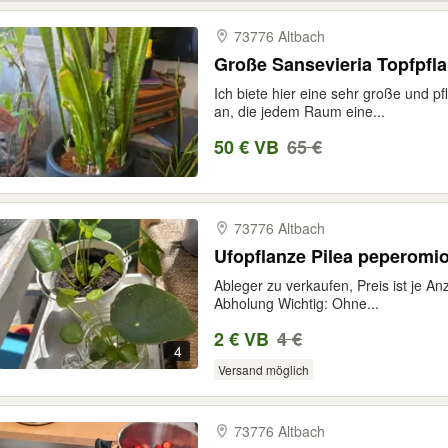
73776 Altbach
Große Sansevieria Topfpfl
Ich biete hier eine sehr große und pf
an, die jedem Raum eine...
50 € VB
65 €
73776 Altbach
Ufopflanze Pilea peperomi
Ableger zu verkaufen, Preis ist je A
Abholung Wichtig: Ohne...
2 € VB
4 €
4
Versand möglich
73776 Altbach