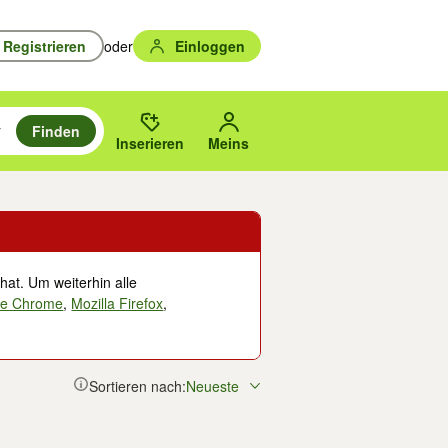
Registrieren
oder
Einloggen
Finden
en durchsuchen und mit Eingabetaste auswählen.
n um zu suchen, oder Vorschläge mit den Pfeiltasten nach oben/unten
des gewählten Orts oder PLZ.
Inserieren
Meins
hat. Um weiterhin alle
le Chrome
,
Mozilla Firefox
,
Sortieren nach:
Neueste