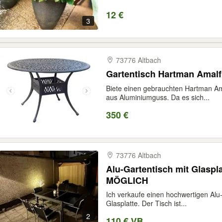
12 €
3
73776 Altbach
Gartentisch Hartman Amalf
Biete einen gebrauchten Hartman A
aus Aluminiumguss. Da es sich...
350 €
73776 Altbach
Alu-Gartentisch mit Glasp
MÖGLICH
Ich verkaufe einen hochwertigen Alu
Glasplatte. Der Tisch ist...
2
110 € VB