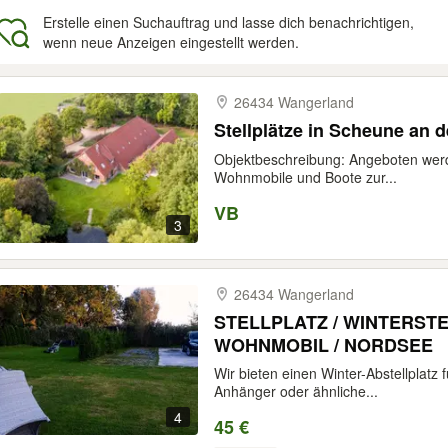
Erstelle einen Suchauftrag und lasse dich benachrichtigen,
wenn neue Anzeigen eingestellt werden.
gebnisse
26434 Wangerland
Stellplätze in Scheune an 
Objektbeschreibung: Angeboten werd
Wohnmobile und Boote zur...
VB
3
26434 Wangerland
STELLPLATZ / WINTERST
WOHNMOBIL / NORDSEE
Wir bieten einen Winter-Abstellplat
Anhänger oder ähnliche...
4
45 €