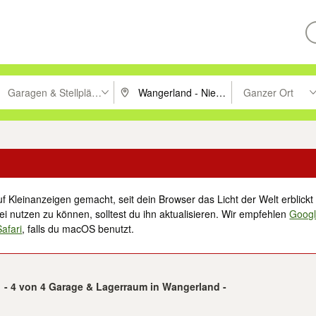
Garagen & Stellplätze
Ganzer Ort
ken um zu suchen, oder Vorschläge mit den Pfeiltasten nach oben/unt
PLZ oder Ort eingeben. Eingabetaste drücke
Suche im Umkreis 
f Kleinanzeigen gemacht, seit dein Browser das Licht der Welt erblickt 
i nutzen zu können, solltest du ihn aktualisieren. Wir empfehlen
Goog
Safari
, falls du macOS benutzt.
1 - 4 von 4 Garage & Lagerraum in Wangerland -