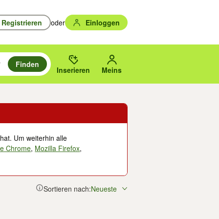
Registrieren
oder
Einloggen
Finden
en durchsuchen und mit Eingabetaste auswählen.
n um zu suchen, oder Vorschläge mit den Pfeiltasten nach oben/unten
des gewählten Orts oder PLZ.
Inserieren
Meins
hat. Um weiterhin alle
le Chrome
,
Mozilla Firefox
,
Sortieren nach:
Neueste