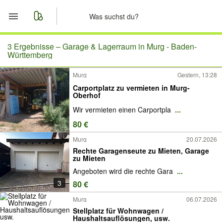
Start
3 Ergebnisse –
Garage & Lagerraum in Murg - Baden-
Württemberg
Merkliste
Murg
Gestern, 13:28
Carportplatz zu vermieten in Murg-
Nachrichten
Oberhof
Wir vermieten einen Carportpla
...
Anzeige aufgeben
80 €
Murg
20.07.2026
Rechte Garagenseute zu Mieten, Garage
zu Mieten
Angeboten wird die rechte Gara
...
3
80 €
Murg
06.07.2026
Stellplatz für Wohnwagen /
Haushaltsauflösungen, usw.