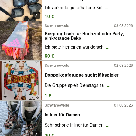
Ich verkaufe gut erhaltene Kni
...
5
10 €
Schwanewede
03.08.2026
Bierpongtisch für Hochzeit oder Party,
pink/orange Deko
Ich biete hier einen wundersch
...
60 €
Schwanewede
02.08.2026
Doppelkopfgruppe sucht Mitspieler
Die Gruppe spielt Dienstags 16
...
1 €
Schwanewede
01.08.2026
Inliner für Damen
Sehr schöne Inliner für Damen
...
5
30 €