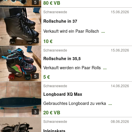
5
80 € VB
Schwanewede
15.06.2026
Rollschuhe in 37
Verkauft wird ein Paar Rollsch
...
3
10 €
Schwanewede
15.06.2026
Rollschuhe in 35,5
Verkauft werden ein Paar Rolls
...
5
5 €
Schwanewede
14.06.2026
Longboard XQ Max
Gebrauchtes Longboard zu verka
...
3
20 € VB
Schwanewede
08.06.2026
Inleinskats