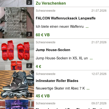
2
Zu Verschenken
Schwanewede
21.07.2026
FALCON Waffenrucksack Langwaffe
Ich biete einen neuen Waffenru
...
2
60 € VB
Schwanewede
21.07.2026
Jump House-Socken
Jump House-Socken in XS, XL un
...
2
4 €
Schwanewede
12.07.2026
inlineskater Roller Blades
Neuwertige Skater mit Abec 7 K
...
7
45 € VB
Schwanewede
09.07.2026