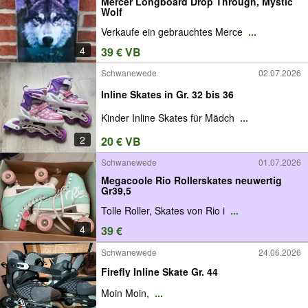
Mercer Longboard Drop Through, Mystic
Wolf
Verkaufe ein gebrauchtes Merce
...
4
39 € VB
Schwanewede
02.07.2026
Inline Skates in Gr. 32 bis 36
Kinder Inline Skates für Mädch
...
2
20 € VB
Schwanewede
01.07.2026
Megacoole Rio Rollerskates neuwertig
Gr39,5
Tolle Roller, Skates von Rio i
...
4
39 €
Schwanewede
24.06.2026
Firefly Inline Skate Gr. 44
Moin Moin,
...