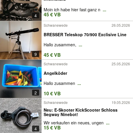
Moin ich habe hier fast ganz n
...
45 € VB
4
Schwanewede
26.05.2026
BRESSER Teleskop 70/900 Exclisive Line
Hallo zusammen,
...
9
45 € VB
Schwanewede
25.05.2026
Angelköder
Hallo zusammen
...
2
10 € VB
Schwanewede
19.05.2026
Neu: E-Skooter KickScooter Schloss
Segway Ninebot!
Wir verkaufen ein neues, ungen
...
15 € VB
4