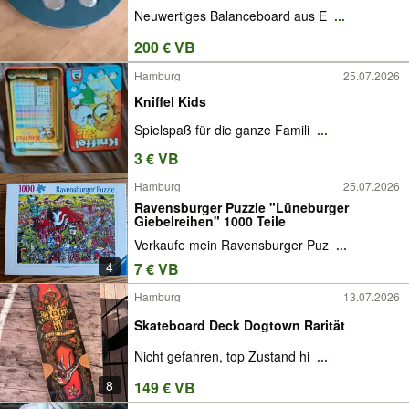
Neuwertiges Balanceboard aus E
...
200 € VB
Hamburg
25.07.2026
Kniffel Kids
Spielspaß für die ganze Famili
...
3 € VB
Hamburg
25.07.2026
Ravensburger Puzzle "Lüneburger
Giebelreihen" 1000 Teile
Verkaufe mein Ravensburger Puz
...
4
7 € VB
Hamburg
13.07.2026
Skateboard Deck Dogtown Rarität
Nicht gefahren, top Zustand hi
...
8
149 € VB