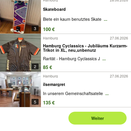
Skateboard
Biete ein kaum benutztes Skate
...
3
100 €
Hamburg
27.06.2026
Hamburg Cyclassics - Jubiläums Kurzarm-
Trikot in XL, neu,unbenutz
Rarität - Hamburg Cyclassics J
...
2
85 €
Hamburg
27.06.2026
ilsemargret
In unserem Gemeinschaftsatelie
...
5
135 €
Weiter