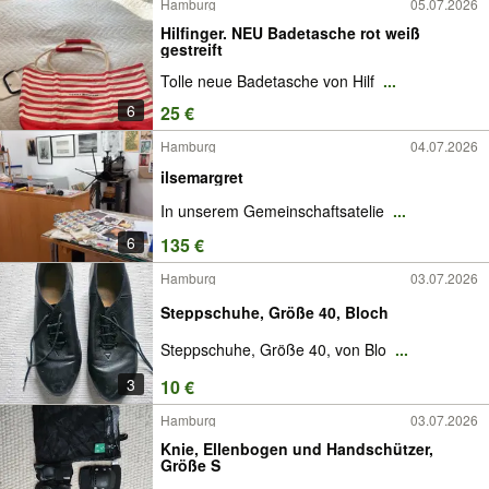
Hamburg
05.07.2026
Hilfinger. NEU Badetasche rot weiß
gestreift
Tolle neue Badetasche von Hilf
...
6
25 €
Hamburg
04.07.2026
ilsemargret
In unserem Gemeinschaftsatelie
...
6
135 €
Hamburg
03.07.2026
Steppschuhe, Größe 40, Bloch
Steppschuhe, Größe 40, von Blo
...
3
10 €
Hamburg
03.07.2026
Knie, Ellenbogen und Handschützer,
Größe S