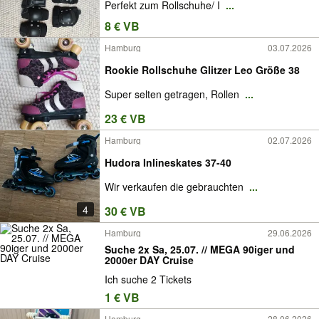
Perfekt zum Rollschuhe/ I
...
8 € VB
Hamburg
03.07.2026
Rookie Rollschuhe Glitzer Leo Größe 38
Super selten getragen, Rollen
...
23 € VB
Hamburg
02.07.2026
Hudora Inlineskates 37-40
Wir verkaufen die gebrauchten
...
4
30 € VB
Hamburg
29.06.2026
Suche 2x Sa, 25.07. // MEGA 90iger und
2000er DAY Cruise
Ich suche 2 Tickets
1 € VB
Hamburg
28.06.2026