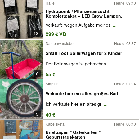
Halle
Heute, 09:40
Hydroponik / Pflanzenanzucht
Komplettpaket – LED Grow Lampen,
Verkaufe wegen Aufgabe meines
...
18
299 € VB
Dahlenwarsleben
Heute, 08:37
Small Foot Bollerwagen für 2 Kinder
Der Bollerwagen ist gebrochen
...
6
55 €
Staßfurt
Heute, 07:24
Verkaufe hier ein altes großes Rad
Ich verkaufe hier ein altes gr
...
3
40 €
Kabelsketal
Heute, 06:40
Briefpapier * Osterkarten *
Geburtstagskarten