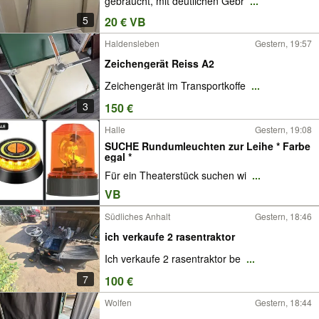
gebraucht, mit deutlichen Gebr
...
5
20 € VB
Haldensleben
Gestern, 19:57
Zeichengerät Reiss A2
Zeichengerät im Transportkoffe
...
3
150 €
Halle
Gestern, 19:08
SUCHE Rundumleuchten zur Leihe * Farbe
egal *
Für ein Theaterstück suchen wi
...
VB
Südliches Anhalt
Gestern, 18:46
ich verkaufe 2 rasentraktor
Ich verkaufe 2 rasentraktor be
...
7
100 €
Wolfen
Gestern, 18:44