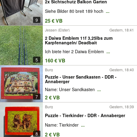
2x Sichtschutz Balkon Garten
Siehe Bilder 80 breit 189 hoch
...
9
25 € VB
Jessen (Elster)
Gestern, 18:41
2 Daiwa Emblem 11f 3,25lbs zum
Karpfenangeln/ Deadbait
Ich biete hier 2 Daiwa Emblem
...
5
160 € VB
Burg
Gestern, 18:40
Puzzle - Unser Sandkasten - DDR -
Annaberger
Name: Unser Sandkasten
...
7
2 € VB
Burg
Gestern, 18:39
Puzzle - Tierkinder - DDR - Annaberger
Name: Tierkinder
...
8
2 € VB