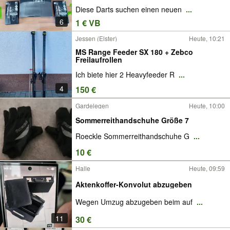
Diese Darts suchen einen neuen
...
6
1 € VB
Jessen (Elster)
Heute, 10:21
MS Range Feeder SX 180 + Zebco
Freilaufrollen
Ich biete hier 2 Heavyfeeder R
...
4
150 €
Gardelegen
Heute, 10:00
Sommerreithandschuhe Größe 7
Roeckle Sommerreithandschuhe G
...
10 €
Halle
Heute, 09:59
Aktenkoffer-Konvolut abzugeben
Wegen Umzug abzugeben beim auf
...
11
30 €