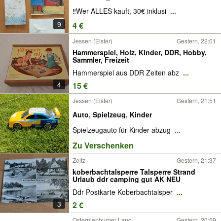
‼️Wer ALLES kauft, 30€ inklusi
...
9
4 €
Jessen (Elster)
Gestern, 22:01
Hammerspiel, Holz, Kinder, DDR, Hobby,
Sammler, Freizeit
Hammerspiel aus DDR Zeiten abz
...
4
15 €
Jessen (Elster)
Gestern, 21:51
Auto, Spielzeug, Kinder
Spielzeugauto für Kinder abzug
...
Zu Verschenken
Zeitz
Gestern, 21:37
koberbachtalsperre Talsperre Strand
Urlaub ddr camping gut AK NEU
Ddr Postkarte Koberbachtalsper
...
3
2 €
Osternienburger Land
Gestern, 20:59