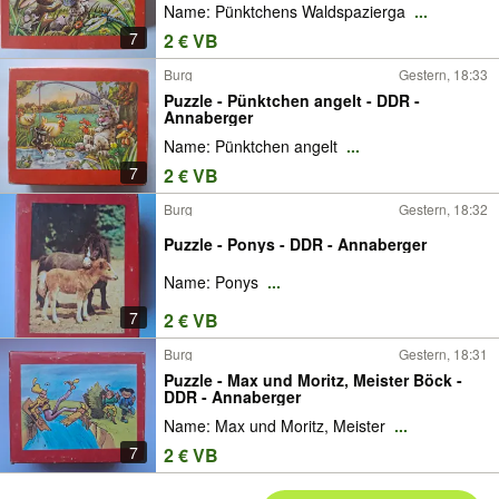
Name: Pünktchens Waldspazierga
...
7
2 € VB
Burg
Gestern, 18:33
Puzzle - Pünktchen angelt - DDR -
Annaberger
Name: Pünktchen angelt
...
7
2 € VB
Burg
Gestern, 18:32
Puzzle - Ponys - DDR - Annaberger
Name: Ponys
...
7
2 € VB
Burg
Gestern, 18:31
Puzzle - Max und Moritz, Meister Böck -
DDR - Annaberger
Name: Max und Moritz, Meister
...
7
2 € VB