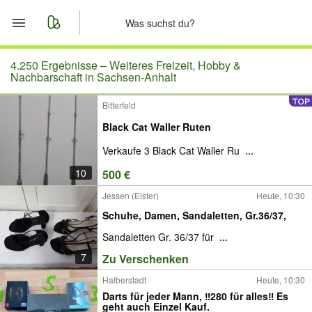
Start
4.250 Ergebnisse –
Weiteres Freizeit, Hobby &
Nachbarschaft in Sachsen-Anhalt
Merkliste
Bitterfeld
Black Cat Waller Ruten
Nachrichten
Verkaufe 3 Black Cat Waller Ru
...
Anzeige aufgeben
10
500 €
Jessen (Elster)
Heute, 10:30
Schuhe, Damen, Sandaletten, Gr.36/37,
Sandaletten Gr. 36/37 für
...
7
Zu Verschenken
Halberstadt
Heute, 10:30
Darts für jeder Mann, ‼️280 für alles‼️ Es
geht auch Einzel Kauf.