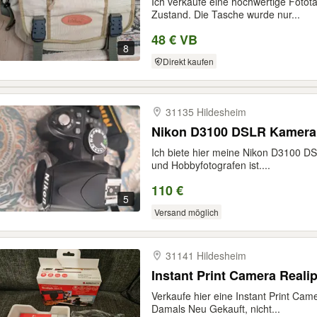
Ich verkaufe eine hochwertige Fotot
Zustand. Die Tasche wurde nur...
48 € VB
8
Direkt kaufen
31135 Hildesheim
Nikon D3100 DSLR Kamera 
Ich biete hier meine Nikon D3100 DS
und Hobbyfotografen ist....
110 €
5
Versand möglich
31141 Hildesheim
Instant Print Camera Reali
Verkaufe hier eine Instant Print Ca
Damals Neu Gekauft, nicht...