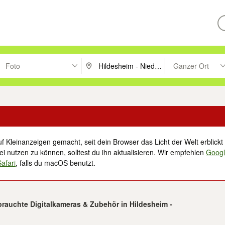
Foto
Ganzer Ort
ken um zu suchen, oder Vorschläge mit den Pfeiltasten nach oben/unt
PLZ oder Ort eingeben. Eingabetaste drücke
Suche im Umkreis 
f Kleinanzeigen gemacht, seit dein Browser das Licht der Welt erblickt 
i nutzen zu können, solltest du ihn aktualisieren. Wir empfehlen
Goog
Safari
, falls du macOS benutzt.
brauchte Digitalkameras & Zubehör in Hildesheim -