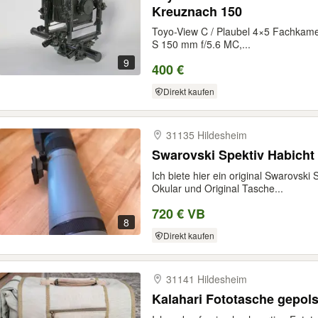
Kreuznach 150
Toyo-View C / Plaubel 4×5 Fachkam
S 150 mm f/5.6 MC,...
9
400 €
Direkt kaufen
31135 Hildesheim
Swarovski Spektiv Habicht
Ich biete hier ein original Swarovsk
Okular und Original Tasche...
720 € VB
8
Direkt kaufen
31141 Hildesheim
Kalahari Fototasche gepols