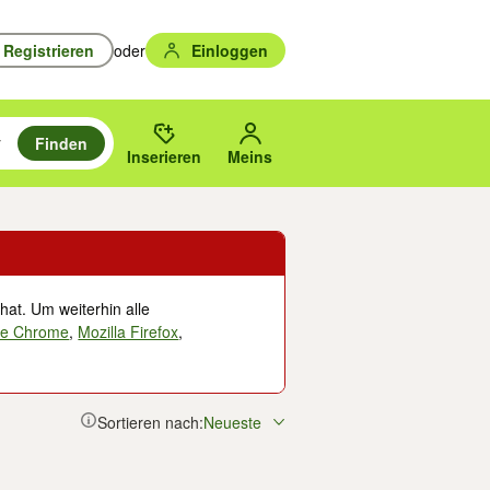
Registrieren
oder
Einloggen
Finden
en durchsuchen und mit Eingabetaste auswählen.
n um zu suchen, oder Vorschläge mit den Pfeiltasten nach oben/unten
des gewählten Orts oder PLZ.
Inserieren
Meins
hat. Um weiterhin alle
le Chrome
,
Mozilla Firefox
,
Sortieren nach:
Neueste