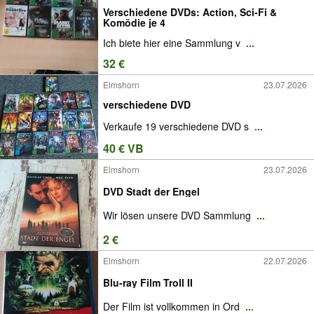
Verschiedene DVDs: Action, Sci-Fi &
Komödie je 4
Ich biete hier eine Sammlung v
...
32 €
Elmshorn
23.07.2026
verschiedene DVD
Verkaufe 19 verschiedene DVD s
...
40 € VB
Elmshorn
23.07.2026
DVD Stadt der Engel
Wir lösen unsere DVD Sammlung
...
2 €
Elmshorn
22.07.2026
Blu-ray Film Troll II
Der Film ist vollkommen in Ord
...