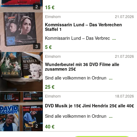
2
15 €
Elmshorn
21.07.2026
Kommissarin Lund – Das Verbrechen
Staffel 1
Kommissarin Lund – Das Verbrec
...
3
5 €
Elmshorn
21.07.2026
Wunderbeutel mit 36 DVD Filme alle
zusammen 25€
Sind alle vollkommen in Ordnun
...
25 €
Elmshorn
18.07.2026
DVD Musik je 15€ Jimi Hendrix 25€ alle 40€
Sind alle vollkommen in Ordnun
...
2
40 €