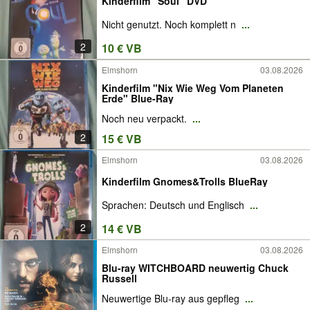
Kinderfilm "Soul" DVD
Nicht genutzt. Noch komplett n
...
2
10 € VB
Elmshorn
03.08.2026
Kinderfilm "Nix Wie Weg Vom Planeten
Erde" Blue-Ray
Noch neu verpackt.
...
2
15 € VB
Elmshorn
03.08.2026
Kinderfilm Gnomes&Trolls BlueRay
Sprachen: Deutsch und Englisch
...
2
14 € VB
Elmshorn
03.08.2026
Blu-ray WITCHBOARD neuwertig Chuck
Russell
Neuwertige Blu-ray aus gepfleg
...