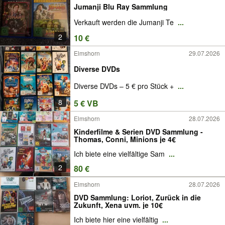
Jumanji Blu Ray Sammlung
Verkauft werden die Jumanji Te
...
2
10 €
Elmshorn
29.07.2026
Diverse DVDs
Diverse DVDs – 5 € pro Stück +
...
8
5 € VB
Elmshorn
28.07.2026
Kinderfilme & Serien DVD Sammlung -
Thomas, Conni, Minions je 4€
Ich biete eine vielfältige Sam
...
2
80 €
Elmshorn
28.07.2026
DVD Sammlung: Loriot, Zurück in die
Zukunft, Xena uvm. je 10€
Ich biete hier eine vielfältig
...