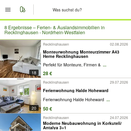
Start
8 Ergebnisse –
Ferien- & Auslandsimmobilien in
Recklinghausen - Nordrhein-Westfalen
Merkliste
Recklinghausen
02.08.2026
Monteurwohnung Monteurzimmer A43
Nachrichten
Herne Recklinghausen
Perfekt für Monteure, Firmen &
...
Anzeige aufgeben
18
28 €
Recklinghausen
29.07.2026
Ferienwohnung Halde Hoheward
Ferienwohnung Halde Hoheward
...
20
50 €
Recklinghausen
24.07.2026
Moderne Neubauwohnung in Korkuteli/
Antalya 3+1