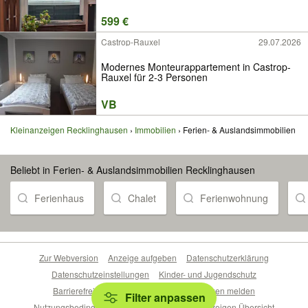
599 €
Castrop-Rauxel
29.07.2026
Modernes Monteurappartement in Castrop-
Rauxel für 2-3 Personen
VB
Kleinanzeigen Recklinghausen
Immobilien
Ferien- & Auslandsimmobilien
Beliebt in Ferien- & Auslandsimmobilien Recklinghausen
Ferienhaus
Chalet
Ferienwohnung
Zur Webversion
Anzeige aufgeben
Datenschutzerklärung
Datenschutzeinstellungen
Kinder- und Jugendschutz
Barrierefreiheitserklärung
Sicherheitslücken melden
Filter anpassen
Nutzungsbedingungen
Beliebte Suchen
Anzeigen Übersicht