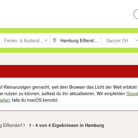
Ferien- & Auslandsimmobilien
Ganzer Ort
ken um zu suchen, oder Vorschläge mit den Pfeiltasten nach oben/unt
PLZ oder Ort eingeben. Eingabetaste drücke
Suche im Umkreis 
f Kleinanzeigen gemacht, seit dein Browser das Licht der Welt erblickt 
i nutzen zu können, solltest du ihn aktualisieren. Wir empfehlen
Goog
Safari
, falls du macOS benutzt.
g Eißendorf
1 - 4 von 4 Ergebnissen in Hamburg