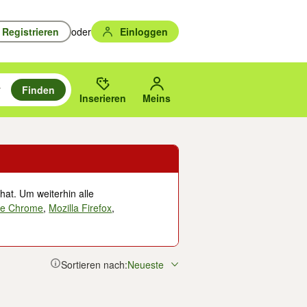
Registrieren
oder
Einloggen
Finden
en durchsuchen und mit Eingabetaste auswählen.
n um zu suchen, oder Vorschläge mit den Pfeiltasten nach oben/unten
des gewählten Orts oder PLZ.
Inserieren
Meins
hat. Um weiterhin alle
le Chrome
,
Mozilla Firefox
,
Sortieren nach:
Neueste