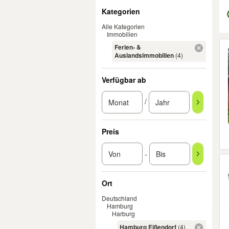
Filter
Kategorien
Alle Kategorien
Immobilien
Er
Ferien- &
Auslandsimmobilien
(4)
Verfügbar ab
/
Preis
-
Ort
Deutschland
Hamburg
Harburg
Hamburg Eißendorf
(4)