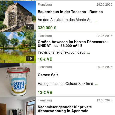
Flensburg
29.06.2026
Bauernhaus in der Toskana - Rustico
An den Ausläufern des Monte Am
...
17
330.000 €
Flensburg
22.06.2026
Großes Anwesen im Herzen Dänemarks -
UNIKAT - ca. 38.000 m² !!!
Provisionsfrei direkt von deut
...
19
10 € VB
Flensburg
20.06.2026
Ostsee Salz
Handgemachtes Ostsee-Salz im d
...
13 € VB
Flensburg
19.06.2026
Nachmieter gesucht für private
Altbauwohnung in Apenrade