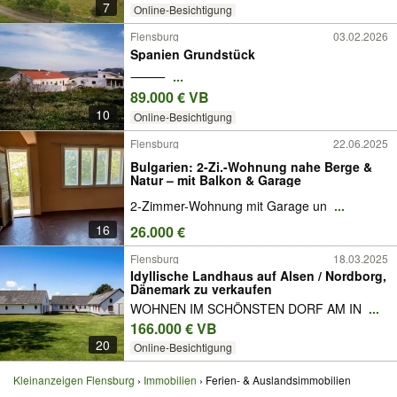
7
Online-Besichtigung
Flensburg
03.02.2026
Spanien Grundstück
⸻
...
89.000 € VB
10
Online-Besichtigung
Flensburg
22.06.2025
Bulgarien: 2-Zi.-Wohnung nahe Berge &
Natur – mit Balkon & Garage
2-Zimmer-Wohnung mit Garage un
...
16
26.000 €
Flensburg
18.03.2025
Idyllische Landhaus auf Alsen / Nordborg,
Dänemark zu verkaufen
WOHNEN IM SCHÖNSTEN DORF AM IN
...
166.000 € VB
20
Online-Besichtigung
Kleinanzeigen Flensburg
Immobilien
Ferien- & Auslandsimmobilien