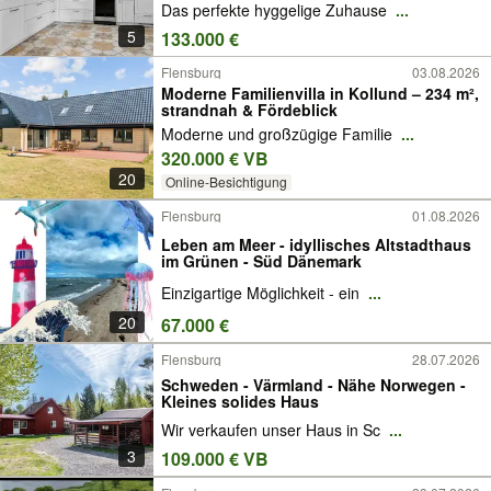
Das perfekte hyggelige Zuhause
...
5
133.000 €
Flensburg
03.08.2026
Moderne Familienvilla in Kollund – 234 m²,
strandnah & Fördeblick
Moderne und großzügige Familie
...
320.000 € VB
20
Online-Besichtigung
Flensburg
01.08.2026
Leben am Meer - idyllisches Altstadthaus
im Grünen - Süd Dänemark
Einzigartige Möglichkeit - ein
...
20
67.000 €
Flensburg
28.07.2026
Schweden - Värmland - Nähe Norwegen -
Kleines solides Haus
Wir verkaufen unser Haus in Sc
...
3
109.000 € VB