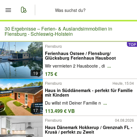
Start
30 Ergebnisse –
Ferien- & Auslandsimmobilien in
Flensburg - Schleswig-Holstein
Merkliste
Flensburg
Ferienhaus Ostsee / Flensburg/
Nachrichten
Glücksburg Ferienhaus Hausboot
Wir vermieten 2 Hausboote , di
...
Anzeige aufgeben
19
175 €
Flensburg
Heute, 15:04
Haus in Süddänemark - perfekt für Familie
mit Kindern
Du willst mit Deiner Familie n
...
17
113.499 € VB
Flensburg
04.08.2026
Haus Dänemark Hokkerup / Grenznah FL -
Kruså / perfekt zu Zweit