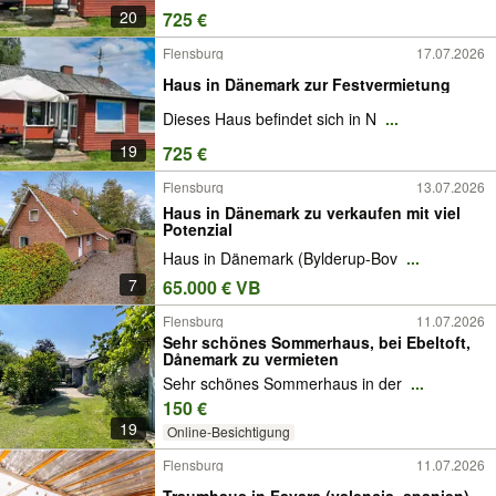
20
725 €
Flensburg
17.07.2026
Haus in Dänemark zur Festvermietung
Dieses Haus befindet sich in N
...
19
725 €
Flensburg
13.07.2026
Haus in Dänemark zu verkaufen mit viel
Potenzial
Haus in Dänemark (Bylderup-Bov
...
7
65.000 € VB
Flensburg
11.07.2026
Sehr schönes Sommerhaus, bei Ebeltoft,
Dånemark zu vermieten
Sehr schönes Sommerhaus in der
...
150 €
19
Online-Besichtigung
Flensburg
11.07.2026
Traumhaus in Favara (valencia, spanien)