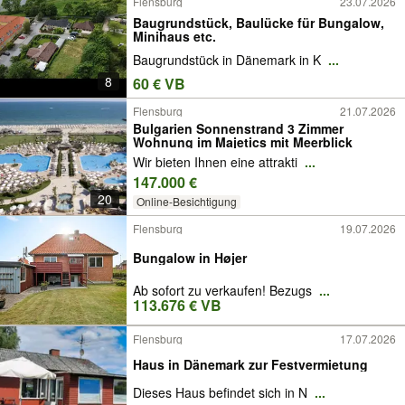
Flensburg
23.07.2026
Baugrundstück, Baulücke für Bungalow,
Minihaus etc.
Baugrundstück in Dänemark in K
...
8
60 € VB
Flensburg
21.07.2026
Bulgarien Sonnenstrand 3 Zimmer
Wohnung im Majetics mit Meerblick
Wir bieten Ihnen eine attrakti
...
147.000 €
20
Online-Besichtigung
Flensburg
19.07.2026
Bungalow in Højer
Ab sofort zu verkaufen! Bezugs
...
113.676 € VB
Flensburg
17.07.2026
Haus in Dänemark zur Festvermietung
Dieses Haus befindet sich in N
...