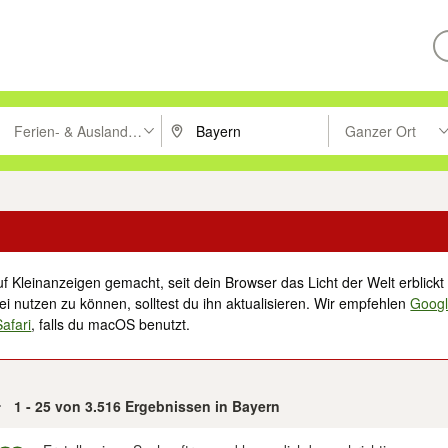
Ferien- & Auslandsimmobilien
Ganzer Ort
ken um zu suchen, oder Vorschläge mit den Pfeiltasten nach oben/unt
PLZ oder Ort eingeben. Eingabetaste drücke
Suche im Umkreis 
f Kleinanzeigen gemacht, seit dein Browser das Licht der Welt erblickt 
i nutzen zu können, solltest du ihn aktualisieren. Wir empfehlen
Goog
Safari
, falls du macOS benutzt.
1 - 25 von 3.516 Ergebnissen in Bayern