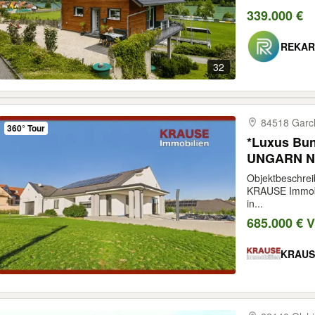
339.000 €
REKAR
32
84518 Garch
360° Tour
*Luxus Bun
UNGARN Nä
Objektbeschrei
KRAUSE Immobi
in...
685.000 € 
KRAUSE