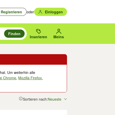
Registrieren
oder
Einloggen
Finden
en durchsuchen und mit Eingabetaste auswählen.
n um zu suchen, oder Vorschläge mit den Pfeiltasten nach oben/unten
des gewählten Orts oder PLZ.
Inserieren
Meins
hat. Um weiterhin alle
le Chrome
,
Mozilla Firefox
,
Sortieren nach:
Neueste