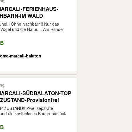
ing
ARCALI-FERIENHAUS-
HBARN-IM WALD
Ruhe!!! Ohne Nachbarn!! Nur das
 Vögel und die Natur.... Am Rande
VB
ome-marcali-balaton
ing
ARCALI-SÜDBALATON-TOP
ZUSTAND-Provisionfrei
P ZUSTAND!! Zwei separate
und ein kostenloses Baugrundstück
VB