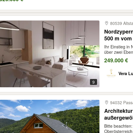
80539 Altsta
Nordzypern
500 m vom 
Ihr Einstieg in
über zwei Eben
249.000 €
Vera L
9
94032 Pass
Architektur 
außergewöh
Genießer
Bitte beachten:
Oberösterreich