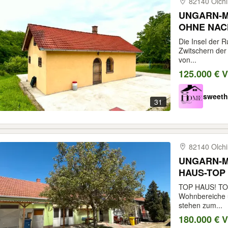
82140 Olch
UNGARN-M
OHNE NAC
Die Insel der 
Zwitschern der
von...
125.000 € 
sweeth
31
82140 Olch
UNGARN-M
HAUS-TOP 
TOP HAUS! TO
Wohnbereiche 
stehen zum...
180.000 € 