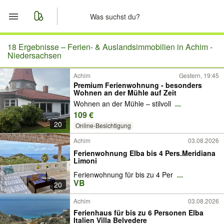
Start
18 Ergebnisse –
Ferien- & Auslandsimmobilien in Achim -
Niedersachsen
Merkliste
Achim
Gestern, 19:45
Premium Ferienwohnung - besonders
Wohnen an der Mühle auf Zeit
Nachrichten
Wohnen an der Mühle – stilvoll
...
109 €
Anzeige aufgeben
20
Online-Besichtigung
Achim
03.08.2026
Ferienwohnung Elba bis 4 Pers.Meridiana
Limoni
Ferienwohnung für bis zu 4 Per
...
VB
20
Achim
03.08.2026
Ferienhaus für bis zu 6 Personen Elba
Italien Villa Belvedere