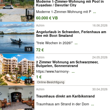
Moderne 1-Zimmer-Wohnung mit Pool in
Kuşadası / Davutlar City
Moderne 1-Zimmer-Wohnung mit P
...
9
60.000 € VB
Achim
16.06.2026
Angelurlaub in Schweden, Ferienhaus am
See mit Boot Smaland
*freie Wochen in 2026!*
...
18
72 €
Achim
24.05.2026
2 Zimmer Wohnung am Schwarzmeer,
Bulgarien, Sonnenstrand
https://www.harmony-
...
1 €
19
Online-Besichtigung
Achim
30.04.2026
Traumhaus direkt am Karibikstrand
Traumhaus am Strand in der Dom
...