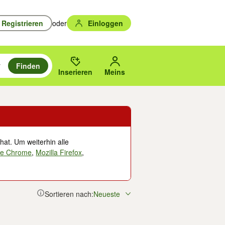
Registrieren
oder
Einloggen
Finden
en durchsuchen und mit Eingabetaste auswählen.
n um zu suchen, oder Vorschläge mit den Pfeiltasten nach oben/unten
des gewählten Orts oder PLZ.
Inserieren
Meins
hat. Um weiterhin alle
le Chrome
,
Mozilla Firefox
,
Sortieren nach:
Neueste