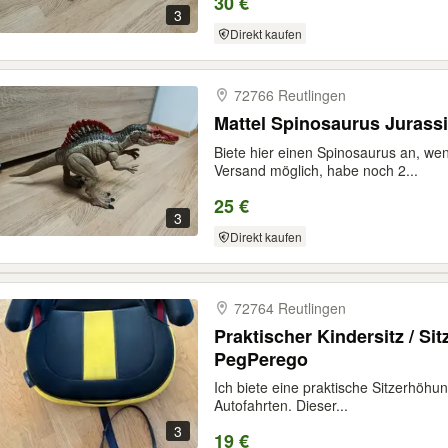
30 €
3
Direkt kaufen
72766 Reutlingen
Mattel Spinosaurus Jurass
Biete hier einen Spinosaurus an, weni
Versand möglich, habe noch 2...
25 €
3
Direkt kaufen
72764 Reutlingen
Praktischer Kindersitz / S
PegPerego
Ich biete eine praktische Sitzerhöhung
Autofahrten. Dieser...
3
19 €