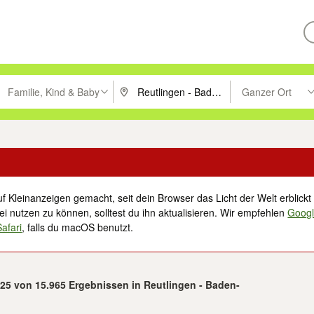
Familie, Kind & Baby
Ganzer Ort
ken um zu suchen, oder Vorschläge mit den Pfeiltasten nach oben/unt
PLZ oder Ort eingeben. Eingabetaste drücke
Suche im Umkreis 
f Kleinanzeigen gemacht, seit dein Browser das Licht der Welt erblickt 
i nutzen zu können, solltest du ihn aktualisieren. Wir empfehlen
Goog
Safari
, falls du macOS benutzt.
 25 von 15.965 Ergebnissen in Reutlingen - Baden-