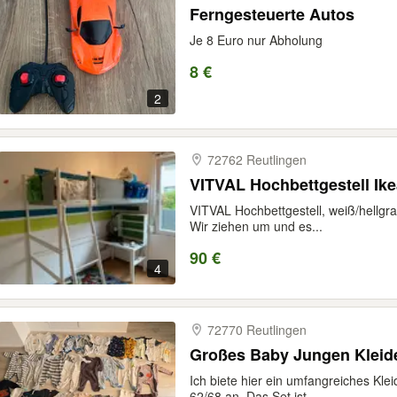
Ferngesteuerte Autos
Je 8 Euro nur Abholung
8 €
2
72762 Reutlingen
VITVAL Hochbettgestell Ik
VITVAL Hochbettgestell, weiß/hellgra
Wir ziehen um und es...
90 €
4
72770 Reutlingen
Großes Baby Jungen Kleide
Ich biete hier ein umfangreiches Kle
62/68 an. Das Set ist...