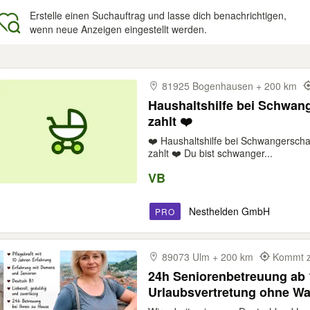
Erstelle einen Suchauftrag und lasse dich benachrichtigen,
wenn neue Anzeigen eingestellt werden.
gebnisse
81925 Bogenhausen + 200 km
Haushaltshilfe bei Schwan
zahlt ❤️
❤️ Haushaltshilfe bei Schwangerscha
zahlt ❤️ Du bist schwanger...
VB
Nesthelden GmbH
PRO
89073 Ulm + 200 km
Kommt z
24h Seniorenbetreuung ab 1
Urlaubsvertretung ohne War
stunden pflege