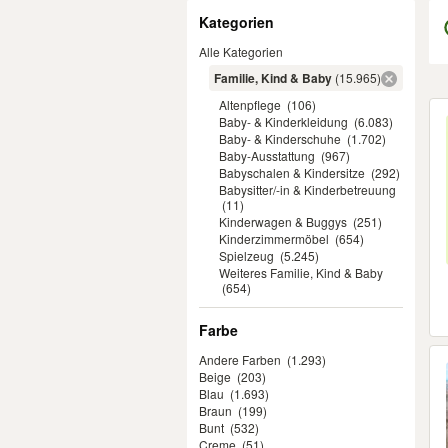
Filter
Kategorien
Alle Kategorien
Familie, Kind & Baby
(15.965)
Altenpflege
(106)
Er
Baby- & Kinderkleidung
(6.083)
Baby- & Kinderschuhe
(1.702)
Baby-Ausstattung
(967)
Babyschalen & Kindersitze
(292)
Babysitter/-in & Kinderbetreuung
(11)
Kinderwagen & Buggys
(251)
Kinderzimmermöbel
(654)
Spielzeug
(5.245)
Weiteres Familie, Kind & Baby
(654)
Farbe
Andere Farben
(1.293)
Beige
(203)
Blau
(1.693)
Braun
(199)
Bunt
(532)
Creme
(51)