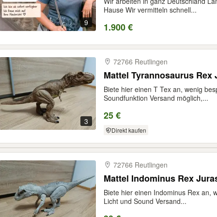
Wir arbeiten in ganz Deutschland L
Hause Wir vermitteln schnell...
9
1.900 €
72766 Reutlingen
Mattel Tyrannosaurus Rex 
Biete hier einen T Tex an, wenig bespi
Soundfunktion Versand möglich,...
25 €
3
Direkt kaufen
72766 Reutlingen
Mattel Indominus Rex Jura
Biete hier einen Indominus Rex an, we
Licht und Sound Versand...