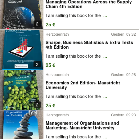
Managing Operations Across the Supply
Chain 4th Edition
I am selling this book for the
...
2
25 €
Herzogenrath
Gestern, 09:32
Sharpe, Business Statistics & Extra Texts
4th Edition
I am selling this book for the
...
2
25 €
Herzogenrath
Gestern, 09:28
Economics 2nd Edition- Maastricht
University
I am selling this book for the
...
2
25 €
Herzogenrath
Gestern, 09:23
Management of Organisations and
Marketing- Maastricht University
I am selling this book for the
...