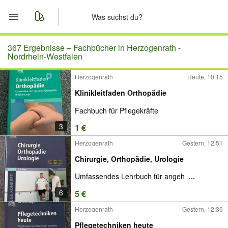
Start
367 Ergebnisse –
Fachbücher in Herzogenrath -
Nordrhein-Westfalen
Merkliste
Herzogenrath
Heute, 10:15
Klinikleitfaden Orthopädie
Nachrichten
Fachbuch für Pflegekräfte
Anzeige aufgeben
3
1 €
Herzogenrath
Gestern, 12:51
Chirurgie, Orthopädie, Urologie
Umfassendes Lehrbuch für angeh
...
6
5 €
Herzogenrath
Gestern, 12:36
Pflegetechniken heute