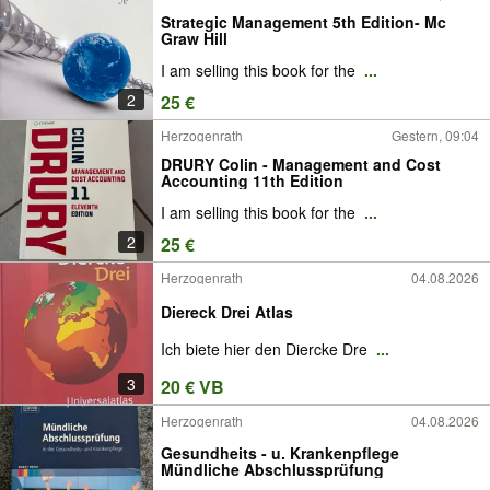
Strategic Management 5th Edition- Mc
Graw Hill
I am selling this book for the
...
2
25 €
Herzogenrath
Gestern, 09:04
DRURY Colin - Management and Cost
Accounting 11th Edition
I am selling this book for the
...
2
25 €
Herzogenrath
04.08.2026
Diereck Drei Atlas
Ich biete hier den Diercke Dre
...
3
20 € VB
Herzogenrath
04.08.2026
Gesundheits - u. Krankenpflege
Mündliche Abschlussprüfung