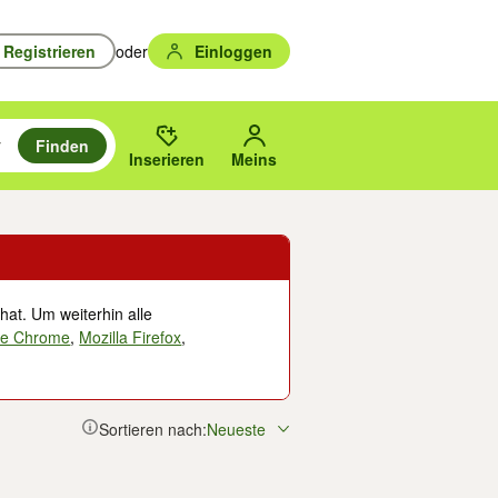
Registrieren
oder
Einloggen
Finden
en durchsuchen und mit Eingabetaste auswählen.
n um zu suchen, oder Vorschläge mit den Pfeiltasten nach oben/unten
des gewählten Orts oder PLZ.
Inserieren
Meins
hat. Um weiterhin alle
le Chrome
,
Mozilla Firefox
,
Sortieren nach:
Neueste