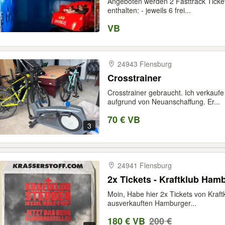
Angeboten werden 2 Fasttrack Tickets
enthalten: - jeweils 6 frei...
VB
24943 Flensburg
Crosstrainer
Crosstrainer gebraucht. Ich verkaufe
aufgrund von Neuanschaffung. Er...
70 € VB
3
24941 Flensburg
2x Tickets - Kraftklub Ham
Moin, Habe hier 2x Tickets von Kraft
ausverkauften Hamburger...
180 € VB
200 €