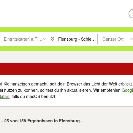
Eintrittskarten & Tickets
Ganzer Ort
ken um zu suchen, oder Vorschläge mit den Pfeiltasten nach oben/unt
PLZ oder Ort eingeben. Eingabetaste drücke
Suche im Umkreis 
f Kleinanzeigen gemacht, seit dein Browser das Licht der Welt erblickt 
i nutzen zu können, solltest du ihn aktualisieren. Wir empfehlen
Goog
Safari
, falls du macOS benutzt.
 - 25 von 158 Ergebnissen in Flensburg -