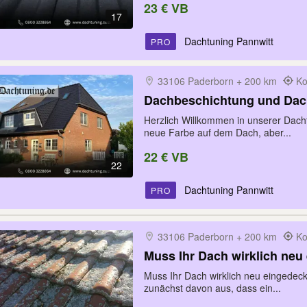
23 € VB
17
Dachtuning Pannwitt
PRO
33106 Paderborn + 200 km
Ko
Dachbeschichtung und Dac
Herzlich Willkommen in unserer Dach
neue Farbe auf dem Dach, aber...
22 € VB
22
Dachtuning Pannwitt
PRO
33106 Paderborn + 200 km
Ko
Muss Ihr Dach wirklich neu
Muss Ihr Dach wirklich neu eingedec
zunächst davon aus, dass ein...