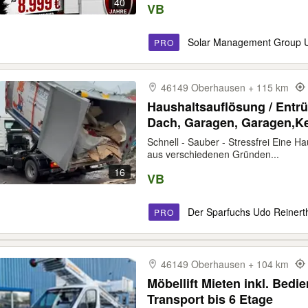
40
VB
Solar Management Group 
PRO
46149 Oberhausen + 115 km
Haushaltsauflösung / Entr
Dach, Garagen, Garagen,Ke
Schnell - Sauber - Stressfrei Eine 
aus verschiedenen Gründen...
16
VB
Der Sparfuchs Udo Reinert
PRO
46149 Oberhausen + 104 km
Möbellift Mieten inkl. Bed
Transport bis 6 Etage