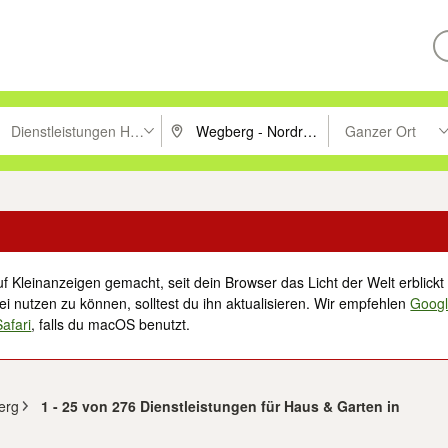
Dienstleistungen Haus & Garten
Ganzer Ort
ken um zu suchen, oder Vorschläge mit den Pfeiltasten nach oben/unt
PLZ oder Ort eingeben. Eingabetaste drücke
Suche im Umkreis 
f Kleinanzeigen gemacht, seit dein Browser das Licht der Welt erblickt 
i nutzen zu können, solltest du ihn aktualisieren. Wir empfehlen
Goog
Safari
, falls du macOS benutzt.
erg
1 - 25 von 276 Dienstleistungen für Haus & Garten in