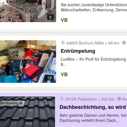
Sie suchen zuverlässige Unterstützun
Abbrucharbeiten, Entkernung, Demon
5
VB
44803 Bochum-​Mitte + 99 km
Entrümpelung
LuxMov – Ihr Profi für Entrümpelun
&...
VB
13
33106 Paderborn + 200 km
Ko
Dachbeschichtung, so wird
Sehr geehrte Damen und Herren, herz
Dachtuning verleiht ihrem Dach...