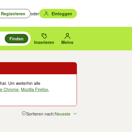
Registrieren
oder
Einloggen
Finden
en durchsuchen und mit Eingabetaste auswählen.
n um zu suchen, oder Vorschläge mit den Pfeiltasten nach oben/unten
des gewählten Orts oder PLZ.
Inserieren
Meins
hat. Um weiterhin alle
le Chrome
,
Mozilla Firefox
,
Sortieren nach:
Neueste