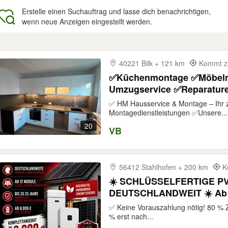
Erstelle einen Suchauftrag und lasse dich benachrichtigen,
wenn neue Anzeigen eingestellt werden.
gebnisse
40221 Bilk + 121 km
Kommt zu
✅Küchenmontage ✅Möbelm
Umzugservice ✅Reparatur
✅ HM Hausservice & Montage – Ihr zu
Montagedienstleistungen ✅Unsere...
20
VB
56412 Stahlhofen + 200 km
K
☀️ SCHLÜSSELFERTIGE PV
DEUTSCHLANDWEIT ☀️ Ab 1
Anmeldung!
✅ Keine Vorauszahlung nötig! 80 % 
% erst nach...