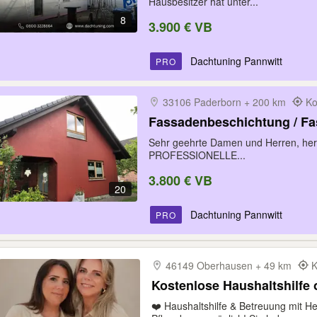
Hausbesitzer hat unter...
8
3.900 € VB
Dachtuning Pannwitt
PRO
33106 Paderborn + 200 km
Ko
Fassadenbeschichtung / Fa
Sehr geehrte Damen und Herren, herz
PROFESSIONELLE...
3.800 € VB
20
Dachtuning Pannwitt
PRO
46149 Oberhausen + 49 km
K
Kostenlose Haushaltshilfe 
❤️ Haushaltshilfe & Betreuung mit 