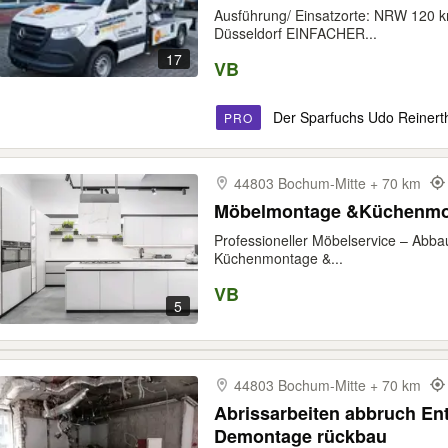
Ausführung/ Einsatzorte: NRW 120 
Düsseldorf EINFACHER...
17
VB
Der Sparfuchs Udo Reinert
PRO
44803 Bochum-​Mitte + 70 km
Möbelmontage &Küchenmo
Professioneller Möbelservice – Abba
Küchenmontage &...
VB
5
44803 Bochum-​Mitte + 70 km
Abrissarbeiten abbruch E
Demontage rückbau