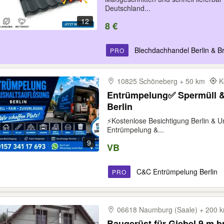
Pfannenprofilbleche, Metall
Deutschland...
12
8 €
Blechdachhandel Berlin & 
PRO
10825 Schöneberg + 50 km
K
Entrümpelung✅️ Spermüll &
Berlin
⚡️Kostenlose Besichtigung Berlin &
Entrümpelung &...
9
VB
C&C Entrümpelung Berlin
PRO
06618 Naumburg (Saale) + 200
Baugerüst für Giebel 9 m br