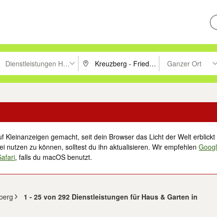
Dienstleistungen Haus & Garten
Ganzer Ort
ken um zu suchen, oder Vorschläge mit den Pfeiltasten nach oben/unt
PLZ oder Ort eingeben. Eingabetaste drücke
Suche im Umkreis 
f Kleinanzeigen gemacht, seit dein Browser das Licht der Welt erblickt 
i nutzen zu können, solltest du ihn aktualisieren. Wir empfehlen
Goog
Safari
, falls du macOS benutzt.
zberg
1 - 25 von 292 Dienstleistungen für Haus & Garten in