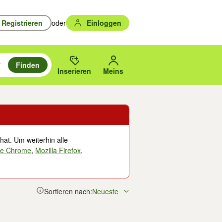
Registrieren
oder
Einloggen
Finden
en durchsuchen und mit Eingabetaste auswählen.
n um zu suchen, oder Vorschläge mit den Pfeiltasten nach oben/unten
des gewählten Orts oder PLZ.
Inserieren
Meins
hat. Um weiterhin alle
le Chrome
,
Mozilla Firefox
,
Sortieren nach:
Neueste