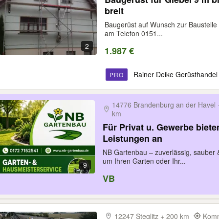
breit
Baugerüst auf Wunsch zur Baustelle g
am Telefon 0151...
2
1.987 €
Rainer Deike Gerüsthandel p
PRO
14776 Brandenburg an der Havel 
km
Für Privat u. Gewerbe biete
Leistungen an
NB Gartenbau – zuverlässig, sauber &
um Ihren Garten oder Ihr...
9
VB
12247 Steglitz + 200 km
Komm