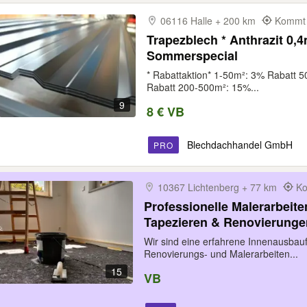
06116 Halle + 200 km
Kommt 
Trapezblech * Anthrazit 0,4mm/ 0,5mm oder 0,75mm
Sommerspecial
* Rabattaktion* 1-50m²: 3% Rabatt 
Rabatt 200-500m²: 15%...
9
8 € VB
Blechdachhandel GmbH
PRO
10367 Lichtenberg + 77 km
Ko
Professionelle Malerarbeite
Tapezieren & Renovierungen
Wir sind eine erfahrene Innenausbau
Renovierungs- und Malerarbeiten...
15
VB