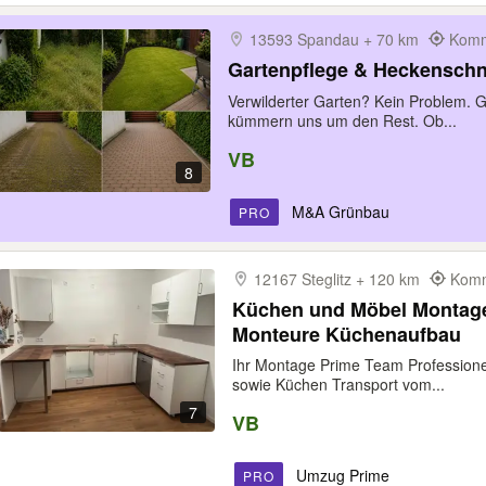
13593 Spandau + 70 km
Komm
Gartenpflege & Heckenschni
Verwilderter Garten? Kein Problem. Ge
kümmern uns um den Rest. Ob...
VB
8
M&A Grünbau
PRO
12167 Steglitz + 120 km
Komm
Küchen und Möbel Montage
Monteure Küchenaufbau
Ihr Montage Prime Team Professio
sowie Küchen Transport vom...
7
VB
Umzug Prime
PRO