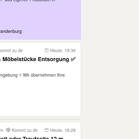
dachziegel
Brandenburg
ommt zu dir
Heute, 19:36
 Möbelstücke Entsorgung ✅️
 Umgebung ⚡️ Wir übernehmen Ihre
 km
Kommt zu dir
Heute, 18:28
eit oder Traufseite 12 m