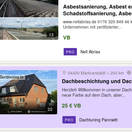
Asbestsanierung, Asbest e
Schadstoffsanierung, Asbe
Floor-Flex, Asbestdächer,
www.nellabriss.de 0176 320 849 46 k
Unternehmen mit zertifizierter...
13
VB
Nell Abriss
PRO
04420 Markranstädt + 200 km
Dachbeschichtung und Dac
Herzlich Willkommen in unserer Dach
neue Farbe auf dem Dach, aber...
25 € VB
22
Dachtuning Pannwitt
PRO