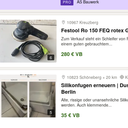
AS Bauwerk
PRO
10967 Kreuzberg
Festool Ro 150 FEQ rotex G
Zum Verkauf steht ein Schleifer von F
einem guten gebrauchtem...
280 € VB
6
10823 Schöneberg + 20 km
K
Silikonfugen erneuern | Du
Berlin
Alte, rissige oder unansehnliche Silik
werden. Auch klemmende...
5
35 € VB