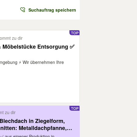
Suchauftrag speichern
ommt zu dir
 Möbelstücke Entsorgung ✅️
 Umgebung ⚡️ Wir übernehmen Ihre
t zu dir
Blechdach in Ziegelform,
nitten: Metalldachpfanne,
egel, Pfannenbleche,
 ✅ aus eigener Produktion in