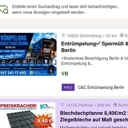
Erstelle einen Suchauftrag und lasse dich benachrichtigen,
wenn neue Anzeigen eingestellt werden.
gebnisse
10825 Schöneberg + 50 km
K
Entrümpelung✅️ Spermüll &
Berlin
⚡️Kostenlose Besichtigung Berlin &
Entrümpelung &...
9
VB
C&C Entrümpelung Berlin
PRO
13125 Pankow + 200 km
Komm
Blechdachpfanne 8,40€/m2 
Ziegelbleche auf Maß gesch
Dachpfannenblech, Metallzi
Maßgeschnitten und schnell lieferbar