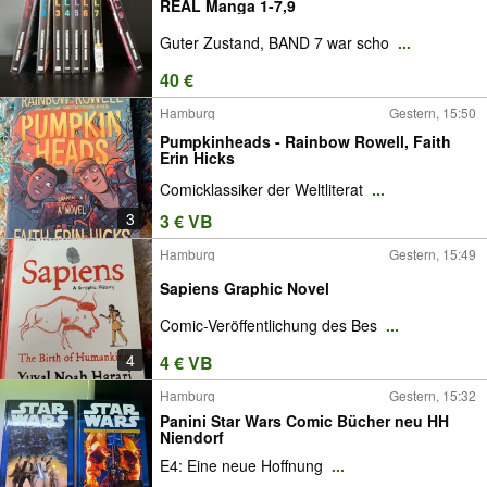
REAL Manga 1-7,9
Guter Zustand, BAND 7 war scho
...
40 €
Hamburg
Gestern, 15:50
Pumpkinheads - Rainbow Rowell, Faith
Erin Hicks
Comicklassiker der Weltliterat
...
3
3 € VB
Hamburg
Gestern, 15:49
Sapiens Graphic Novel
Comic-Veröffentlichung des Bes
...
4
4 € VB
Hamburg
Gestern, 15:32
Panini Star Wars Comic Bücher neu HH
Niendorf
E4: Eine neue Hoffnung
...