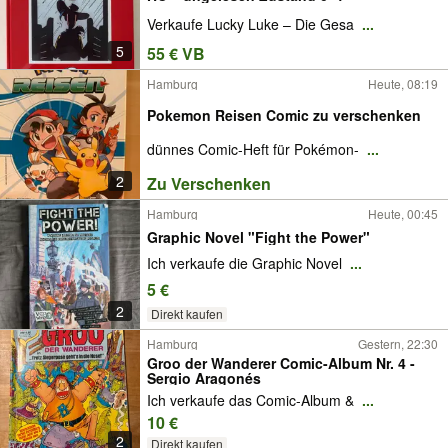
Verkaufe Lucky Luke – Die Gesa
...
5
55 € VB
Hamburg
Heute, 08:19
Pokemon Reisen Comic zu verschenken
dünnes Comic-Heft für Pokémon-
...
2
Zu Verschenken
Hamburg
Heute, 00:45
Graphic Novel "Fight the Power"
Ich verkaufe die Graphic Novel
...
5 €
2
Direkt kaufen
Hamburg
Gestern, 22:30
Groo der Wanderer Comic-Album Nr. 4 -
Sergio Aragonés
Ich verkaufe das Comic-Album &
...
10 €
2
Direkt kaufen