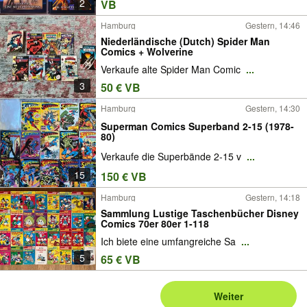
2
VB
Hamburg
Gestern, 14:46
Niederländische (Dutch) Spider Man
Comics + Wolverine
Verkaufe alte Spider Man Comic
...
3
50 € VB
Hamburg
Gestern, 14:30
Superman Comics Superband 2-15 (1978-
80)
Verkaufe die Superbände 2-15 v
...
15
150 € VB
Hamburg
Gestern, 14:18
Sammlung Lustige Taschenbücher Disney
Comics 70er 80er 1-118
Ich biete eine umfangreiche Sa
...
5
65 € VB
Weiter