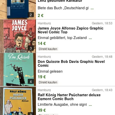
Lenz gebunden Karikatur
Biete das Buch „Deutschland gi
...
2
2 €
Hamburg
Gestern, 18:53
James Joyce Alfonso Zapico Graphic
Novel Comic Top
Einmal geblättert, top Zustand
...
14 €
3
Direkt kaufen
Hamburg
Gestern, 18:48
Don Quixote Bob Davis Graphic Novel
Comic
Einmal gelesen
19 €
4
Direkt kaufen
Hamburg
Gestern, 18:43
Ralf König Harter Psücharter deluxe
Egmont Comic Buch
Limitierte Ausgabe, ohne signi
...
39 €
3