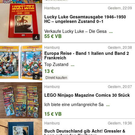
Hamburg
Gestern, 22:09
Lucky Luke Gesamtausgabe 1946–1950
HC – ungelesen Zustand 0–1
Verkaufe Lucky Luke – Die Gesa
...
55 € VB
4
Hamburg
Gestern, 20:38
Europa Reise - Band 1 Italien und Band 2
Frankreich
Top Zustand
...
13 €
2
Direkt kaufen
Hamburg
Gestern, 20:07
LEGO Ninjago Magazine Comics 30 Stück
Ich biete eine umfangreiche Sa
...
15 € VB
Hamburg
Gestern, 19:36
Buch Deutschland gib Acht! Gressler &