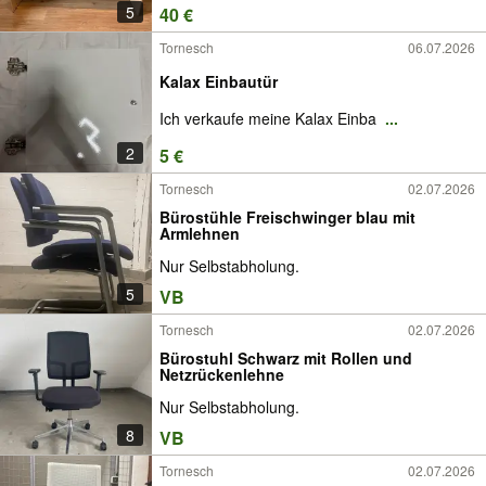
5
40 €
Tornesch
06.07.2026
Kalax Einbautür
Ich verkaufe meine Kalax Einba
...
2
5 €
Tornesch
02.07.2026
Bürostühle Freischwinger blau mit
Armlehnen
Nur Selbstabholung.
5
VB
Tornesch
02.07.2026
Bürostuhl Schwarz mit Rollen und
Netzrückenlehne
Nur Selbstabholung.
8
VB
Tornesch
02.07.2026