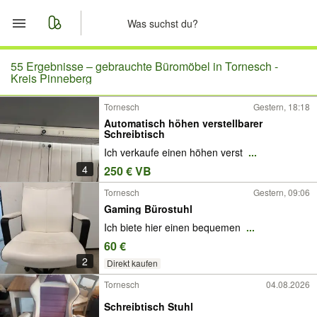
Start
55 Ergebnisse –
gebrauchte Büromöbel in Tornesch -
Kreis Pinneberg
Merkliste
Tornesch
Gestern, 18:18
Automatisch höhen verstellbarer
Nachrichten
Schreibtisch
Ich verkaufe einen höhen verst
...
Anzeige aufgeben
4
250 € VB
Tornesch
Gestern, 09:06
Gaming Bürostuhl
Ich biete hier einen bequemen
...
60 €
2
Direkt kaufen
Tornesch
04.08.2026
Schreibtisch Stuhl