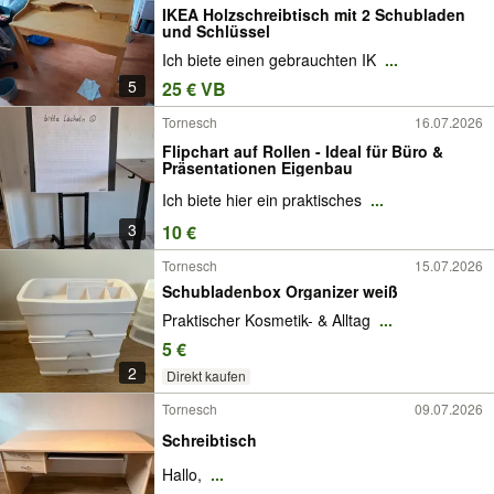
IKEA Holzschreibtisch mit 2 Schubladen
und Schlüssel
Ich biete einen gebrauchten IK
...
5
25 € VB
Tornesch
16.07.2026
Flipchart auf Rollen - Ideal für Büro &
Präsentationen Eigenbau
Ich biete hier ein praktisches
...
3
10 €
Tornesch
15.07.2026
Schubladenbox Organizer weiß
Praktischer Kosmetik- & Alltag
...
5 €
2
Direkt kaufen
Tornesch
09.07.2026
Schreibtisch
Hallo,
...