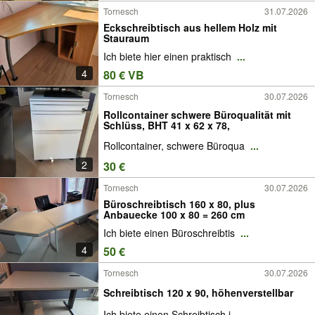
Tornesch
31.07.2026
Eckschreibtisch aus hellem Holz mit
Stauraum
Ich biete hier einen praktisch
...
4
80 € VB
Tornesch
30.07.2026
Rollcontainer schwere Büroqualität mit
Schlüss, BHT 41 x 62 x 78,
Rollcontainer, schwere Büroqua
...
2
30 €
Tornesch
30.07.2026
Büroschreibtisch 160 x 80, plus
Anbauecke 100 x 80 = 260 cm
Ich biete einen Büroschreibtis
...
4
50 €
Tornesch
30.07.2026
Schreibtisch 120 x 90, höhenverstellbar
Ich biete einen Schreibtisch i
...