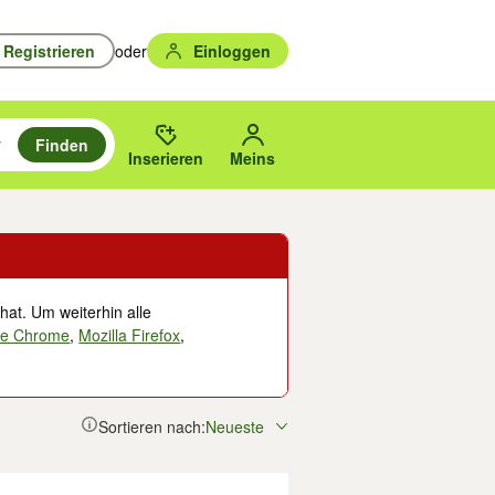
Registrieren
oder
Einloggen
Finden
en durchsuchen und mit Eingabetaste auswählen.
n um zu suchen, oder Vorschläge mit den Pfeiltasten nach oben/unten
des gewählten Orts oder PLZ.
Inserieren
Meins
hat. Um weiterhin alle
le Chrome
,
Mozilla Firefox
,
Sortieren nach:
Neueste